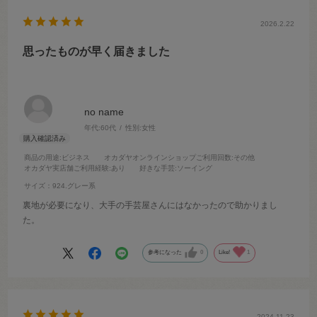
2026.2.22
思ったものが早く届きました
no name
年代:
60代
性別:
女性
商品の用途
:ビジネス
オカダヤオンラインショップご利用回数
:その他
オカダヤ実店舗ご利用経験
:あり
好きな手芸
:ソーイング
サイズ：924.グレー系
裏地が必要になり、大手の手芸屋さんにはなかったので助かりまし
た。
参考になった
0
Like!
1
2024.11.23