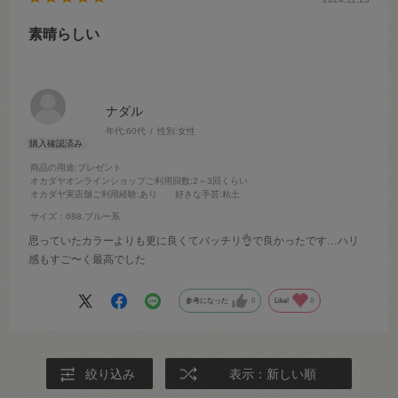
素晴らしい
ナダル
年代:
60代
性別:
女性
商品の用途
:プレゼント
オカダヤオンラインショップご利用回数
:2～3回くらい
オカダヤ実店舗ご利用経験
:あり
好きな手芸
:粘土
サイズ：688.ブルー系
思っていたカラーよりも更に良くてバッチリ👌で良かったです…ハリ
感もすご〜く最高でした
参考になった
0
Like!
0
絞り込み
表示：新しい順