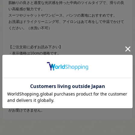
肌触りの良さと適度な光沢感を持った中肉のツイルタイプで、滑りの良
い高級感が魅力です。
スーツやジャケットやワンピース、パンツの裏地におすすめです。
お洗濯はドライクリーニング可、アイロンはあて布をして中温でかけて
ください。（水洗い不可）
【ご注文前に必ずお読み下さい】
・表示価格は10cmの価格です。
・生地は10cmから10cm単位で販売しております。
・ご覧になるディスプレイ環境などにより、商品画像と実物の色味が異
なる場合があります。
・生産ロットにより、色味や風合いが変わる場合があります。幅につき
ましても若干差が生じる場合があります。予めご了承くださいませ。
・当社の他オンラインショップと在庫を共有しており、注文が確定して
も完売・欠品の場合があります。予めご了承下さい。
・生地はカットしてご用意するため、注文キャンセル・数量変更・返品
がお受けできません。