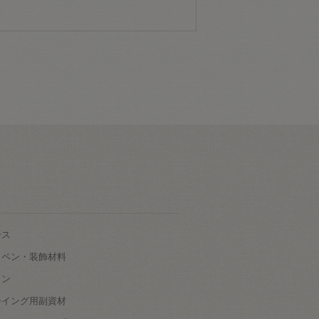
ース
ッペン・装飾材料
タン
ーイング用副資材