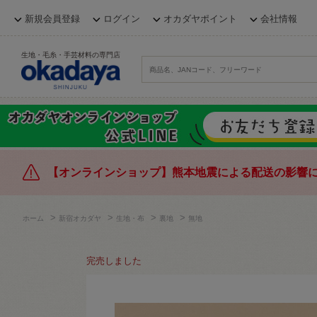
新規会員登録
ログイン
オカダヤポイント
会社情報
生地・毛糸・手芸材料の専門店
【オンラインショップ】熊本地震による配送の影響
>
>
>
>
ホーム
新宿オカダヤ
生地・布
裏地
無地
完売しました