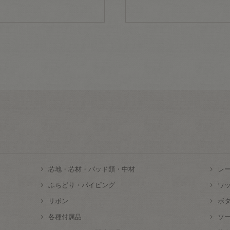
芯地・芯材・パッド類・中材
レ
ふちどり・パイピング
ワ
リボン
ボ
各種付属品
ソ