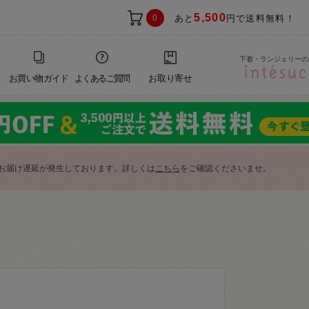
5,500
0
あと
円で送料無料！
下着・ランジェリーの
お買い物ガイド
よくあるご質問
お取り寄せ
お届け遅延が発生しております。詳しくは
こちら
をご確認くださいませ。