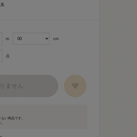
ュ系
m
cm
点
りません
きない商品です。
い。