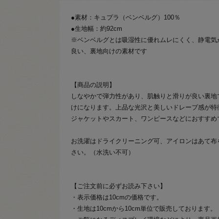
●素材：キュプラ（ベンベルグ）100％
●生地幅：約92cm
※ベンベルグとは吸湿性に優れムレにくく、静電気
良い、裏地向けの素材です
【商品の説明】
しなやかで弾力性があり、肌触りと滑りが良い裏地
けになります。上品な光沢と美しいドレープ感が特
ジャケットやスカート、ワンピースなどにおすすめ
お洗濯はドライクリーニング可、アイロンはあて布
さい。（水洗い不可）
【ご注文前に必ずお読み下さい】
・表示価格は10cmの価格です。
・生地は10cmから10cm単位で販売しております。