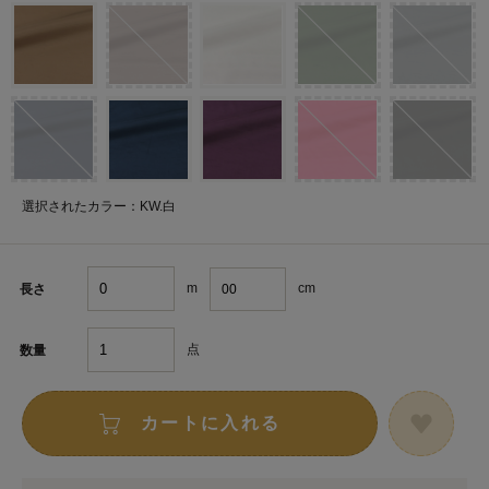
選択されたカラー：KW.白
m
cm
長さ
点
数量
カートに入れる