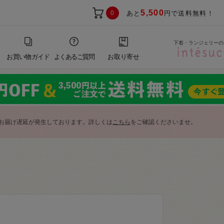
5,500
0
あと
円で送料無料！
下着・ランジェリーの
お買い物ガイド
よくあるご質問
お取り寄せ
お届け遅延が発生しております。詳しくは
こちら
をご確認くださいませ。