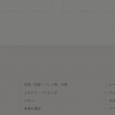
芯地・芯材・パッド類・中材
レ
ふちどり・パイピング
ワ
リボン
ボ
各種付属品
ソ