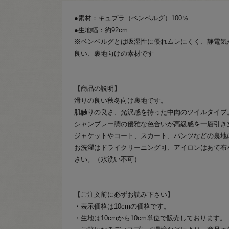
●素材：キュプラ（ベンベルグ）100％
●生地幅：約92cm
※ベンベルグとは吸湿性に優れムレにくく、静電気
良い、裏地向けの素材です
【商品の説明】
滑りの良い秋冬向け裏地です。
肌触りの良さ、光沢感を持った中肉のツイルタイプ
シャンブレー調の優雅な色合いが高級感を一層引き
ジャケットやコート、スカート、パンツなどの裏地
お洗濯はドライクリーニング可、アイロンはあて布
さい。（水洗い不可）
【ご注文前に必ずお読み下さい】
・表示価格は10cmの価格です。
・生地は10cmから10cm単位で販売しております。