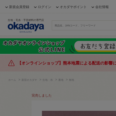
新規会員登録
ログイン
オカダヤポイント
会社情報
生地・毛糸・手芸材料の専門店
【オンラインショップ】熊本地震による配送の影響
>
>
>
>
ホーム
新宿オカダヤ
生地・布
裏地
無地
完売しました