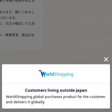
像と実物の色味が異なる
あります。幅につきまし
ださいませ。
り、注文が確定しても完
ル・数量変更・返品がお