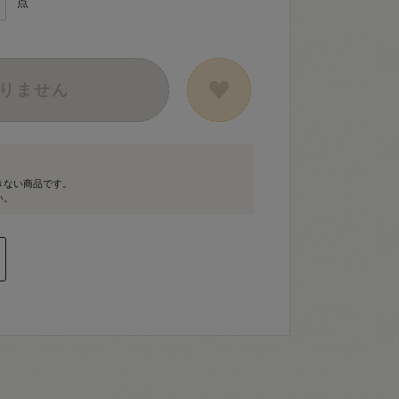
点
りません
きない商品です。
い。