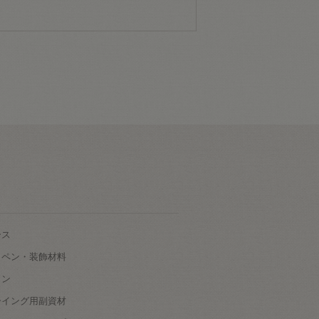
ース
ッペン・装飾材料
タン
ーイング用副資材