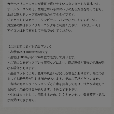
カラーバリエーションが豊富で選びやすいスタンダードな裏地です。
オールシーズン向け。生地は薄いもののハリのある質感を持っており、
上品な艶とドレープ感が特徴のタフタタイプです。
ジャケットやスカート、ワンピース、パンツなどにおすすめです。
お洗濯の際はドライクリーニングをご利用ください。（水洗い不可）
アイロンはあて布をして中温でかけてください。
【ご注文前に必ずお読み下さい】
・表示価格は10cmの価格です。
・生地は10cmから10cm単位で販売しております。
・ご覧になるディスプレイ環境などにより、商品画像と実物の色味が異
なる場合があります。
・生産ロットにより、色味や風合いが変わる場合があります。幅につき
ましても若干差が生じる場合があります。予めご了承くださいませ。
・当社の他オンラインショップと在庫を共有しており、注文が確定して
も完売・欠品の場合があります。予めご了承下さい。
・生地はカットしてご用意するため、注文キャンセル・数量変更・返品
がお受けできません。