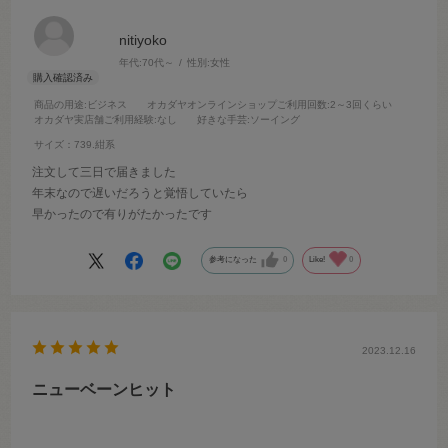
nitiyoko
年代:
70代～
性別:
女性
商品の用途
:ビジネス
オカダヤオンラインショップご利用回数
:2～3回くらい
オカダヤ実店舗ご利用経験
:なし
好きな手芸
:ソーイング
サイズ：739.紺系
注文して三日で届きました
年末なので遅いだろうと覚悟していたら
早かったので有りがたかったです
参考になった
0
Like!
0
2023.12.16
ニューベーンヒット