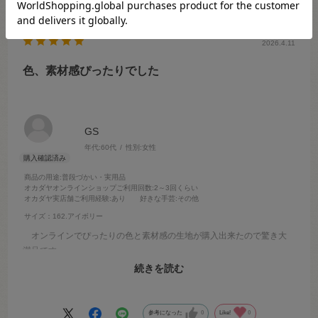
2026.4.11
色、素材感ぴったりでした
GS
年代:
60代
性別:
女性
商品の用途
:普段づかい・実用品
オカダヤオンラインショップご利用回数
:2～3回くらい
オカダヤ実店舗ご利用経験
:あり
好きな手芸
:その他
サイズ：162.アイボリー
オンラインでぴったりの色と素材感の生地が購入出来たので驚き大
満足です
白ベージュは微妙な色なのでオンラインでは無理かしらと思いつつも
続きを読む
捜しまくり、オカダヤさんに辿り着き、結果 大成功でした
参考になった
0
Like!
0