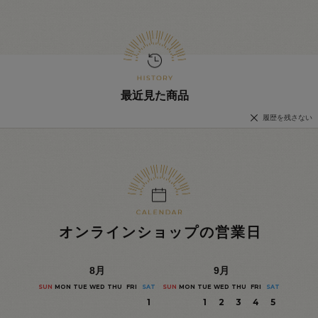
最近見た商品
履歴を残さない
オンラインショップの営業日
8
月
9
月
SUN
MON
TUE
WED
THU
FRI
SAT
SUN
MON
TUE
WED
THU
FRI
SAT
1
1
2
3
4
5