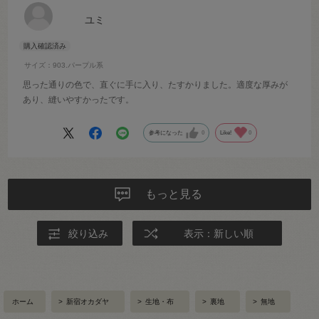
ユミ
サイズ：903.パープル系
思った通りの色で、直ぐに手に入り、たすかりました。適度な厚みが
あり、縫いやすかったです。
参考になった
0
Like!
0
もっと見る
絞り込み
表示：新しい順
ホーム
>
新宿オカダヤ
>
生地・布
>
裏地
>
無地