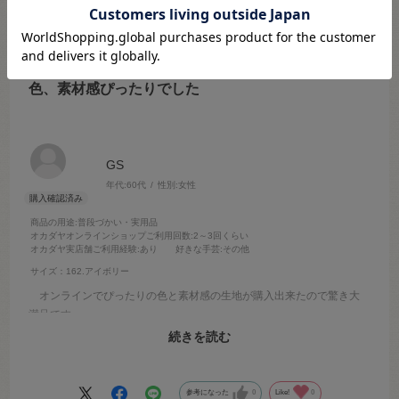
2026.4.11
色、素材感ぴったりでした
GS
年代:
60代
性別:
女性
商品の用途
:普段づかい・実用品
オカダヤオンラインショップご利用回数
:2～3回くらい
オカダヤ実店舗ご利用経験
:あり
好きな手芸
:その他
サイズ：162.アイボリー
オンラインでぴったりの色と素材感の生地が購入出来たので驚き大
満足です
白ベージュは微妙な色なのでオンラインでは無理かしらと思いつつも
続きを読む
捜しまくり、オカダヤさんに辿り着き、結果 大成功でした
参考になった
0
Like!
0