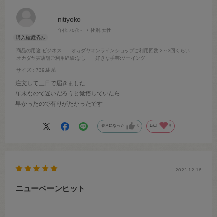
nitiyoko
年代:
70代～
性別:
女性
商品の用途
:ビジネス
オカダヤオンラインショップご利用回数
:2～3回くらい
オカダヤ実店舗ご利用経験
:なし
好きな手芸
:ソーイング
サイズ：739.紺系
注文して三日で届きました
年末なので遅いだろうと覚悟していたら
早かったので有りがたかったです
参考になった
0
Like!
0
2023.12.16
ニューベーンヒット