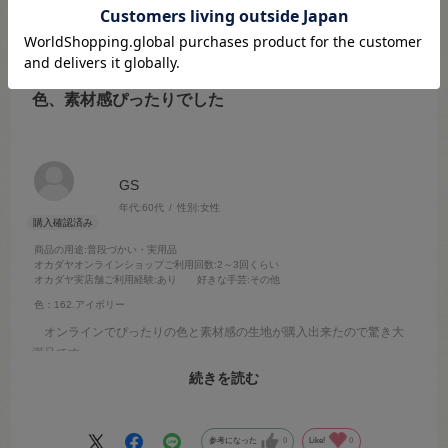
2026.4.11
色、素材感ぴったりでした
GS
年代:
60代
性別:
女性
商品の用途
:普段づかい・実用品
オカダヤオンラインショップご利用回数
:2～3回くらい
オカダヤ実店舗ご利用経験
:あり
好きな手芸
:その他
色：162.アイボリー
オンラインでぴったりの色と素材感の生地が購入出来たので驚き大
満足です
白ベージュは微妙な色なのでオンラインでは無理かしらと思いつつも
続きを読む
捜しまくり、オカダヤさんに辿り着き、結果 大成功でした
参考になった
0
Like!
0