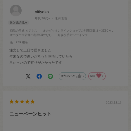
nitiyoko
年代:
70代～
性別:
女性
商品の用途
:ビジネス
オカダヤオンラインショップご利用回数
:2～3回くらい
オカダヤ実店舗ご利用経験
:なし
好きな手芸
:ソーイング
色：739.紺系
注文して三日で届きました
年末なので遅いだろうと覚悟していたら
早かったので有りがたかったです
参考になった
0
Like!
0
2023.12.16
ニューベーンヒット