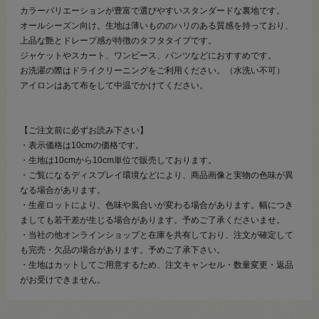
カラーバリエーションが豊富で選びやすいスタンダードな裏地です。
オールシーズン向け。生地は薄いもののハリのある質感を持っており、
上品な艶とドレープ感が特徴のタフタタイプです。
ジャケットやスカート、ワンピース、パンツなどにおすすめです。
お洗濯の際はドライクリーニングをご利用ください。（水洗い不可）
アイロンはあて布をして中温でかけてください。
【ご注文前に必ずお読み下さい】
・表示価格は10cmの価格です。
・生地は10cmから10cm単位で販売しております。
・ご覧になるディスプレイ環境などにより、商品画像と実物の色味が異
なる場合があります。
・生産ロットにより、色味や風合いが変わる場合があります。幅につき
ましても若干差が生じる場合があります。予めご了承くださいませ。
・当社の他オンラインショップと在庫を共有しており、注文が確定して
も完売・欠品の場合があります。予めご了承下さい。
・生地はカットしてご用意するため、注文キャンセル・数量変更・返品
がお受けできません。