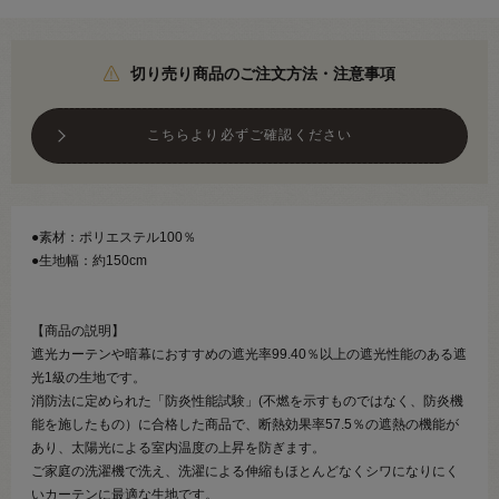
切り売り商品のご注文方法・注意事項
こちらより必ずご確認ください
●素材：ポリエステル100％
●生地幅：約150cm
【商品の説明】
遮光カーテンや暗幕におすすめの遮光率99.40％以上の遮光性能のある遮
光1級の生地です。
消防法に定められた「防炎性能試験」(不燃を示すものではなく、防炎機
能を施したもの）に合格した商品で、断熱効果率57.5％の遮熱の機能が
あり、太陽光による室内温度の上昇を防ぎます。
ご家庭の洗濯機で洗え、洗濯による伸縮もほとんどなくシワになりにく
いカーテンに最適な生地です。