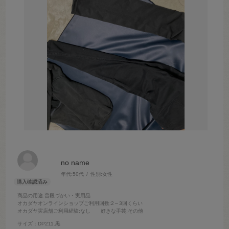
no name
年代:
50代
性別:
女性
商品の用途
:普段づかい・実用品
オカダヤオンラインショップご利用回数
:2～3回くらい
オカダヤ実店舗ご利用経験
:なし
好きな手芸
:その他
サイズ：DP211.黒