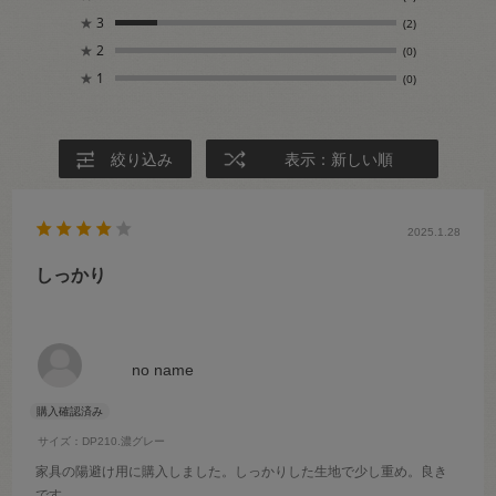
★
3
(2)
★
2
(0)
★
1
(0)
絞り込み
表示：新しい順
2025.1.28
しっかり
no name
サイズ：DP210.濃グレー
家具の陽避け用に購入しました。しっかりした生地で少し重め。良き
です。