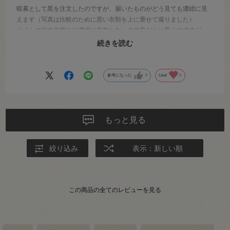
暗幕として黒を注文したのですが、届いたものがどう見ても濃紺に見
えます（写真は比較のために黒い衣類を上に乗せて撮りました）
サイトの注文画面には濃紺は存在しないので黒だとは思うのですが、
梱包時の手違いという事はないでしょうか？
続きを読む
こちらの勘違いであれば申し訳ありません
参考になった
0
Like!
0
もっと見る
絞り込み
表示：新しい順
この商品の全てのレビューを見る