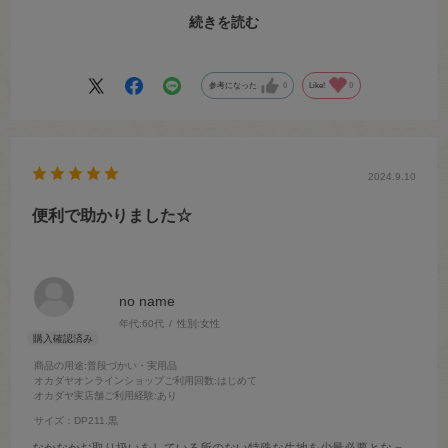
カーテンを生地で購入するとなるとなかなか種類が無いのですが、オ
続きを読む
カダヤさんでいい物を選ぶことができてとても助かりました。
ありがとうございました。
参考になった
0
Like!
0
2024.9.10
便利で助かりました☆
no name
年代:
60代
性別:
女性
商品の用途
:普段づかい・実用品
オカダヤオンラインショップご利用回数
:はじめて
オカダヤ実店舗ご利用経験
:あり
サイズ：DP211.黒
なかなかお取り扱いをしている所のない特殊な生地を少量必要となっ