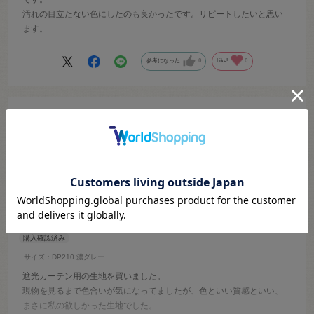
汚れの目立たない色にしたのも良かったです。リピートしたいと思い
ます。
参考になった
0
Like!
0
2024.10.29
とても満足です
むうみんまま
サイズ：DP210.濃グレー
遮光カーテン用の生地を買いました。
現物を見るまで色合いが気になってましたが、色といい質感といい、
まさに私の欲しかった生地でした。