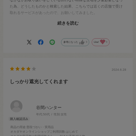
た為、どうしたものかと検索した結果、こちらでは近くの店舗で受け
取れるサービスがあったので、お願いしてみました。
少量で恐縮でしたが、お取り寄せも大変スムーズにご連絡いただけま
続きを読む
したので、出掛けたついでに受け取る事ができ、送料の点でも大変助
かりました。
参考になった
0
Like!
0
2024.6.28
しっかり遮光してくれます
谷間ハンター
年代:
50代
性別:
女性
商品の用途
:普段づかい・実用品
オカダヤオンラインショップご利用回数
:はじめて