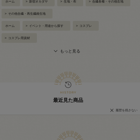
ホーム
>
新宿オカダヤ
>
生地・布
>
合繊各種・その他生地
>
その他合繊・再生繊維生地
ホーム
>
イベント・用途から探す
>
コスプレ
>
コスプレ用資材
もっと見る
最近見た商品
履歴を残さない