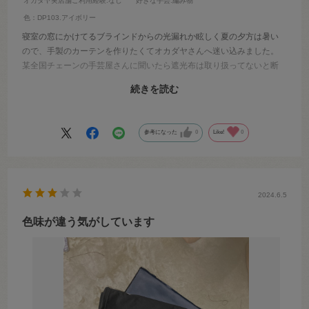
オカダヤ実店舗ご利用経験
:なし
好きな手芸
:編み物
色：DP103.アイボリー
寝室の窓にかけてるブラインドからの光漏れか眩しく夏の夕方は暑い
ので、手製のカーテンを作りたくてオカダヤさんへ迷い込みました。
某全国チェーンの手芸屋さんに聞いたら遮光布は取り扱ってないと断
られたので、オカダヤさんは救いの神の様です！
続きを読む
で、この布自体は遮光の繊維が入っているからか、想像以上に分厚く
て重みがありました。なので断ち切ったあとは縁かがりミシンで処理
しましたが、今の所ほつれてきてはいないです。
参考になった
0
Like!
0
しっかり光をブロックアウトしてくれるので、最近は早起きが苦しく
なって来ました。
2024.6.5
色味が違う気がしています