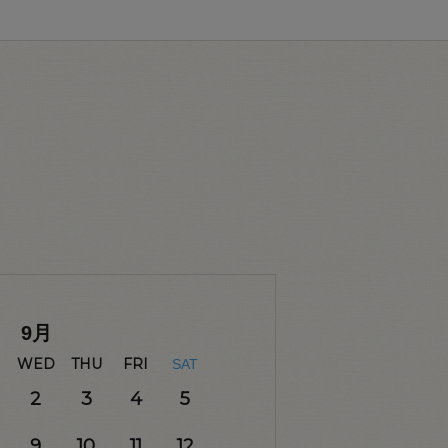
9
月
WED
THU
FRI
SAT
2
3
4
5
9
10
11
12