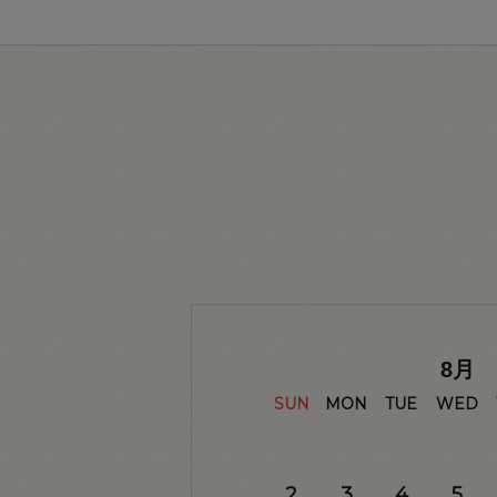
8
月
SUN
MON
TUE
WED
2
3
4
5