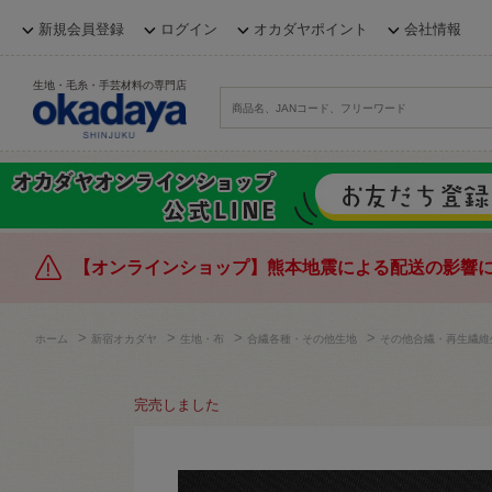
新規会員登録
ログイン
オカダヤポイント
会社情報
生地・毛糸・手芸材料の専門店
【オンラインショップ】熊本地震による配送の影響
>
>
>
>
ホーム
新宿オカダヤ
生地・布
合繊各種・その他生地
その他合繊・再生繊維
完売しました