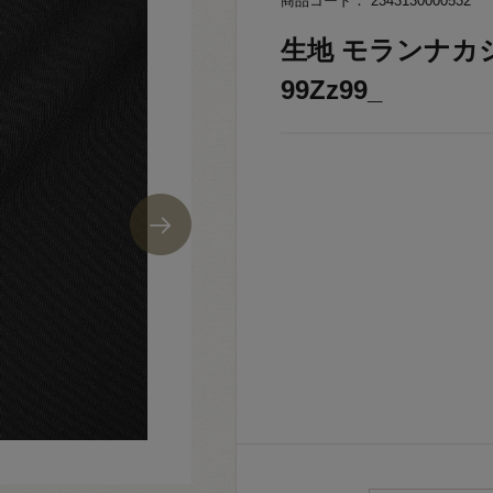
商品コード： 2343130000532
生地 モランナカシミ
99Zz99_