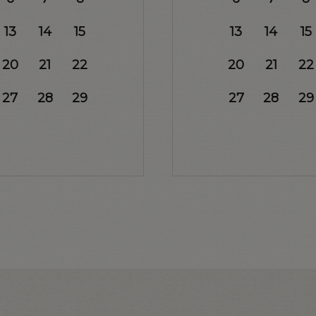
13
14
15
13
14
15
20
21
22
20
21
22
27
28
29
27
28
29