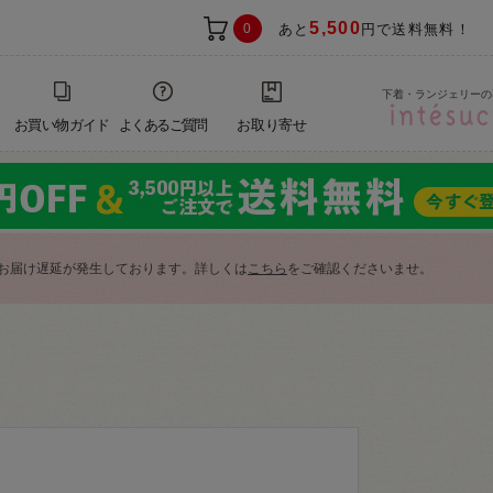
5,500
0
あと
円で送料無料！
下着・ランジェリーの
お買い物ガイド
よくあるご質問
お取り寄せ
お届け遅延が発生しております。詳しくは
こちら
をご確認くださいませ。