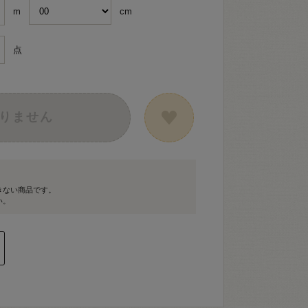
m
cm
点
りません
きない商品です。
い。