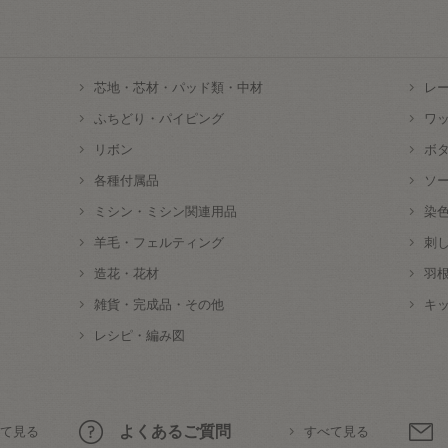
芯地・芯材・パッド類・中材
レ
ふちどり・パイピング
ワ
リボン
ボ
各種付属品
ソ
ミシン・ミシン関連用品
染
羊毛・フェルティング
刺
造花・花材
羽
雑貨・完成品・その他
キ
レシピ・編み図
よくあるご質問
て見る
すべて見る