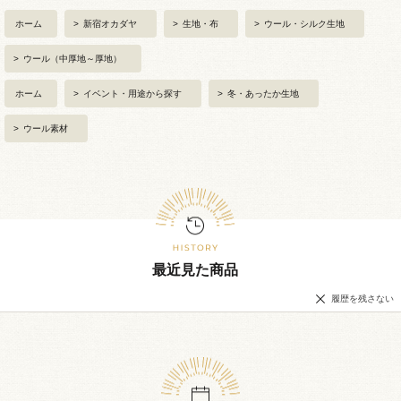
ホーム
>
新宿オカダヤ
>
生地・布
>
ウール・シルク生地
>
ウール（中厚地～厚地）
ホーム
>
イベント・用途から探す
>
冬・あったか生地
>
ウール素材
最近見た商品
履歴を残さない