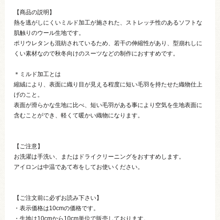
【商品の説明】
熱を逃がしにくいミルド加工が施された、ストレッチ性のあるソフトな
肌触りのウール生地です。
ポリウレタンも混紡されているため、若干の伸縮性があり、型崩れしに
くい素材なので秋冬向けのスーツなどの制作におすすめです。
＊ミルド加工とは
縮絨により、表面に織り目が見える程度に短い毛羽を持たせた織物仕上
げのこと。
表面が滑らかな生地に比べ、短い毛羽がある事により空気を生地表面に
含むことができ、軽くて暖かい織物になります。
【ご注意】
お洗濯は手洗い、またはドライクリーニングをおすすめします。
アイロンは中温であて布をしてお使いください。
【ご注文前に必ずお読み下さい】
・表示価格は10cmの価格です。
・生地は10cmから10cm単位で販売しております。