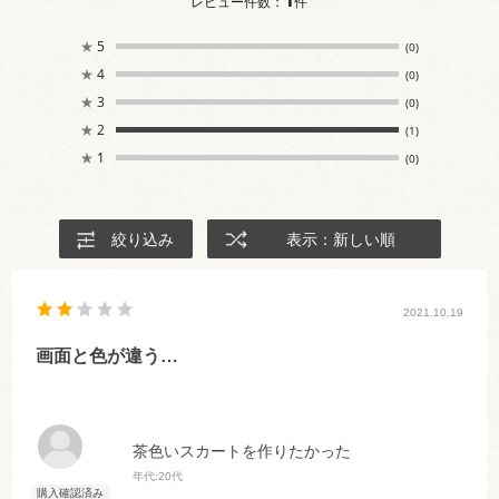
レビュー件数：
件
★
5
(0)
★
4
(0)
★
3
(0)
★
2
(1)
★
1
(0)
絞り込み
表示：新しい順
2021.10.19
画面と色が違う…
茶色いスカートを作りたかった
年代:
20代