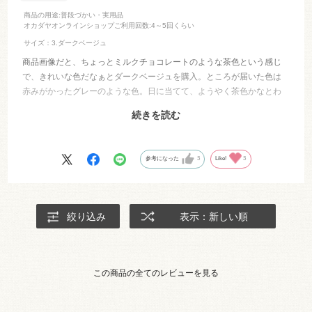
商品の用途
:普段づかい・実用品
オカダヤオンラインショップご利用回数
:4～5回くらい
サイズ：3.ダークベージュ
商品画像だと、ちょっとミルクチョコレートのような茶色という感じ
で、きれいな色だなぁとダークベージュを購入。ところが届いた色は
赤みがかったグレーのような色。日に当てて、ようやく茶色かなとわ
かる色なので、画像と同じような茶色を求めると、イメージとは異な
続きを読む
るかと。
生地自体はストレッチが利いているので、スカートとかには向いてい
ると思います。
参考になった
3
Like!
3
絞り込み
表示：新しい順
この商品の全てのレビューを見る