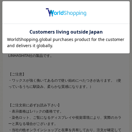
【商品の説明】
マクラメに最適なワックスコードです。
ポリエステル100％素材なので、焼き留め（熱によって紐を溶かす）で
始末することができます。
マクラメブレスレットやネックレスなどのアクセサリー制作や、革細工
などにおすすめです。
国際規格ISO9001（品質マネジメントシステム規格）を取得している
LINHASHITA社の製品です。
【ご注意】
・ワックスが強く挽いてあるので使い始めにべたつきがあります。（使
っているうちに馴染み、柔らかな質感になります。）
【ご注文前に必ずお読み下さい】
・表示価格は1パックの価格です。
・染色ロット、ご覧になるディスプレイや視覚環境により、実際のカラ
ーと異なる場合がございます。
・当社の他オンラインショップと在庫を共有しており、注文が確定して