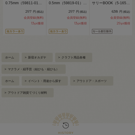
0.75mm（59811-01）
0.5mm（59819-01）
サリーBOOK（5-165）
10m入 1.オフホワイト
10m入 1.オフホワイト
06Bq31j
297
297
638
円
円
円
(税込)
(税込)
(税込)
06Bq31_
06Bq31_
会員登録(無料)
会員登録(無料)
会員登録(無料)
13
13
29
pt獲得
pt獲得
pt獲得
ホーム
>
新宿オカダヤ
>
クラフト用品各種
>
マクラメ・紐手芸（結ひも・組ひも）
ホーム
>
イベント・用途から探す
>
アウトドア・スポーツ
>
アウトドア雑貨てづくり材料