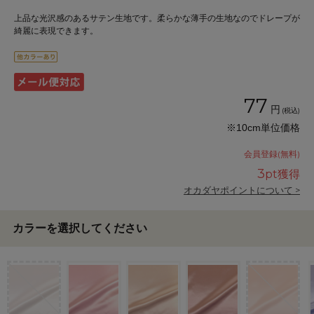
上品な光沢感のあるサテン生地です。柔らかな薄手の生地なのでドレープが
綺麗に表現できます。
77
円
(税込)
※10cm単位価格
会員登録(無料)
3
pt獲得
オカダヤポイントについて >
カラーを選択してください