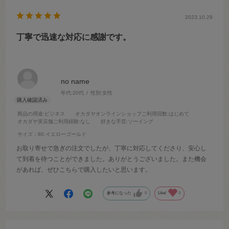
2023.10.29
丁寧で迅速な対応に感謝です。
no name
年代:
20代
性別:
女性
商品の用途
:ビジネス
オカダヤオンラインショップご利用回数
:はじめて
オカダヤ実店舗ご利用経験
:なし
好きな手芸
:ソーイング
サイズ：80.イエローゴールド
お取り寄せで急ぎの注文でしたが、丁寧に対応してくださり、安心し
て到着を待つことができました。ありがとうございました。また機会
があれば、ぜひこちらで購入したいと思います。
参考になった
0
Like!
0