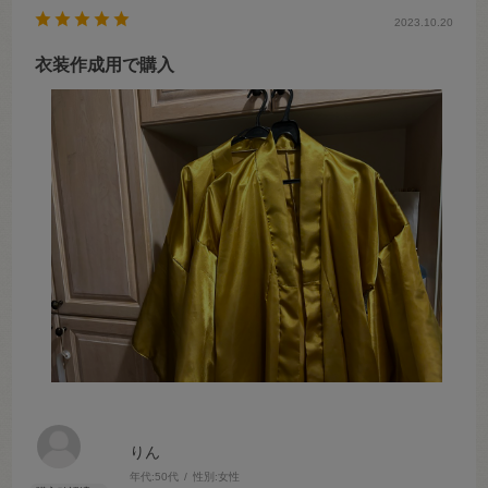
2023.10.20
衣装作成用で購入
りん
年代:
50代
性別:
女性