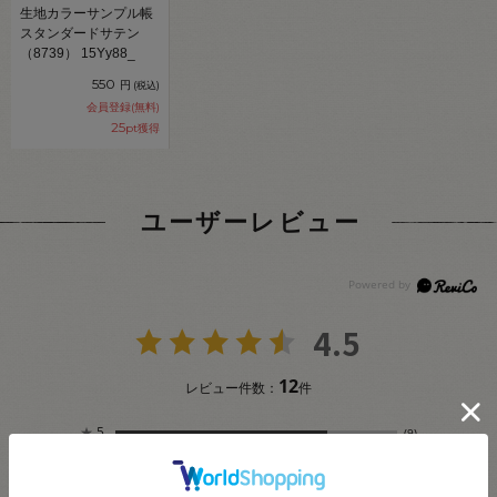
生地カラーサンプル帳
スタンダードサテン
（8739） 15Yy88_
550
円
(税込)
会員登録(無料)
25
pt獲得
ユーザーレビュー
4.5
12
レビュー件数：
件
★
5
(9)
★
4
(2)
★
3
(0)