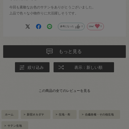
今回も素敵なお色のサテンをありがとうございました。
上品で色々な小物作りに大活躍しそうです。
参考になった
0
Like!
0
もっと見る
絞り込み
表示：新しい順
この商品の全てのレビューを見る
ホーム
>
新宿オカダヤ
>
生地・布
>
合繊各種・その他生地
>
サテン生地