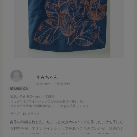
すみちゃん
年代:
70代～
性別:
女性
商品の用途
:普段づかい・実用品
オカダヤオンラインショップご利用回数
:2～3回くらい
オカダヤ実店舗ご利用経験
:あり
好きな手芸
:ししゅう
サイズ：10.ブラック
自作の刺繍を施した、ちょっと大きめのバッグを作った。持ち手にな
る材料を探してオンラインショップをあちこちみていたが、普通のミ
シンで縫える程度の柔らかさと厚さがちょうど良い人工皮革を見つ