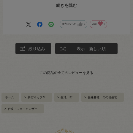
け、ショップ受け取りで購入した。
続きを読む
うまくミシンで縫えて、お気に入りのバッグが仕上がりました。
参考になった
2
Like!
0
絞り込み
表示：新しい順
この商品の全てのレビューを見る
ホーム
>
新宿オカダヤ
>
生地・布
>
合繊各種・その他生地
>
合皮・フェイクレザー