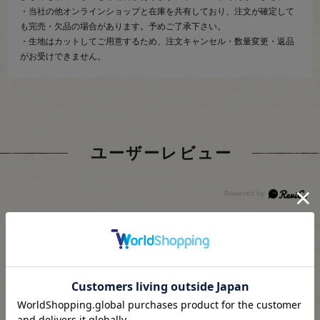
・当社の他オンラインショップと在庫を共有しており、注文が確定して
も完売・欠品の場合があります。予めご了承下さい。
・生地はカットしてご用意するため、注文キャンセル・数量変更・返品
がお受けできません。
ユーザーレビュー
3.0
2
レビュー件数：
件
★
5
(1)
★
4
(0)