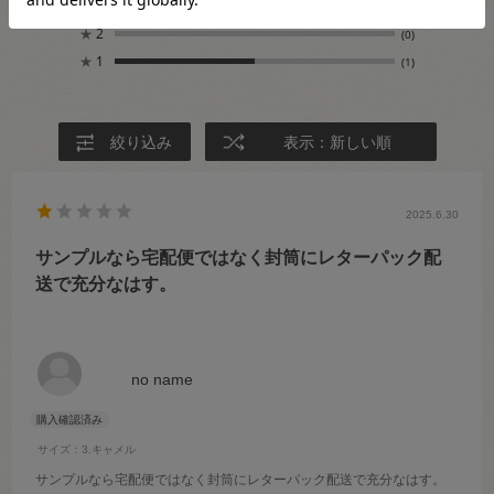
★
3
(0)
★
2
(0)
★
1
(1)
絞り込み
表示：新しい順
2025.6.30
サンプルなら宅配便ではなく封筒にレターパック配
送で充分なはす。
no name
サイズ：3.キャメル
サンプルなら宅配便ではなく封筒にレターパック配送で充分なはす。