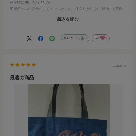
注文時に問い合わせたが
宅配便のみの表示のあるページからのご注文だからという理由で宅配
便に同意せざるをえなかった。
続きを読む
届いて実物見ても封筒で充分だったはず。
柔軟な対応ができない体制では高飛車なしょうばいしてるね、としか
参考になった
0
Like!
0
言えない。
2023.8.28
最適の商品