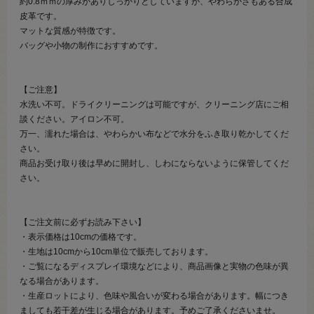
約0.8ｍｍの厚みがありしっかりとしていますが、やわらかさもある合成
皮革です。
マットな質感が特徴です。
バッグや小物の制作におすすめです。
【ご注意】
水洗い不可。ドライクリーニングは可能ですが、クリーニング店にご相
談ください。アイロン不可。
万一、濡れた場合は、やわらかい布などで水分をふき取り乾かしてくだ
さい。
商品お受け取り後は早めに開封し、しわにならないように保管してくだ
さい。
【ご注文前に必ずお読み下さい】
・表示価格は10cmの価格です。
・生地は10cmから10cm単位で販売しております。
・ご覧になるディスプレイ環境などにより、商品画像と実物の色味が異
なる場合があります。
・生産ロットにより、色味や風合いが変わる場合があります。幅につき
ましても若干差が生じる場合があります。予めご了承くださいませ。