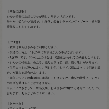
【商品の説明】
シルク特有の上品なツヤが美しいサテンリボンです。
滑らかで柔らかい質感で、お洋服の装飾やラッピング・ブーケ・巻き薔
薇作りにもおすすめです。
【ご注意】
・裁断は裁ちばさみをご利用ください。
・製造の工程上、1反の中に繋ぎ目が入る事がございます。
・1反30mです。30m以上の場合は、複数に分かれての納品となります。
・シルクの特性上、色ムラ、織りムラ（節、筋、織り段）があります。
・生産ロットの違いにより、同じお色でもサイズ幅によっては色味や風
合いが異なる場合があります。
・織傷については出荷前に確認しておりますが、素材の特性上、すべて
のキズを避けることができません。
※以上につきまして、返品交換、お値引きの対象外とさせていただいて
おります。あらかじめご了承下さい。
【お手入れ】
ドライクリーニング可。