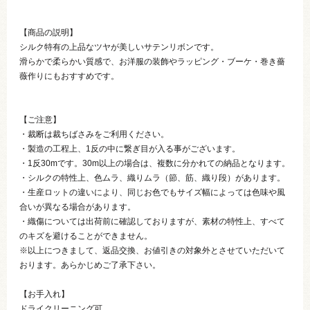
【商品の説明】
シルク特有の上品なツヤが美しいサテンリボンです。
滑らかで柔らかい質感で、お洋服の装飾やラッピング・ブーケ・巻き薔
薇作りにもおすすめです。
【ご注意】
・裁断は裁ちばさみをご利用ください。
・製造の工程上、1反の中に繋ぎ目が入る事がございます。
・1反30mです。30m以上の場合は、複数に分かれての納品となります。
・シルクの特性上、色ムラ、織りムラ（節、筋、織り段）があります。
・生産ロットの違いにより、同じお色でもサイズ幅によっては色味や風
合いが異なる場合があります。
・織傷については出荷前に確認しておりますが、素材の特性上、すべて
のキズを避けることができません。
※以上につきまして、返品交換、お値引きの対象外とさせていただいて
おります。あらかじめご了承下さい。
【お手入れ】
ドライクリーニング可。