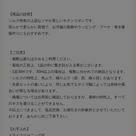
【商品の説明】
シルク特有の上品なツヤが美しいサテンリボンです。
滑らかで柔らかい質感で、お洋服の装飾やラッピング・ブーケ・巻き薔
薇作りにもおすすめです。
【ご注意】
・裁断は裁ちばさみをご利用ください。
・製造の工程上、1反の中に繋ぎ目が入る事がございます。
・1反30mです。30m以上の場合は、複数に分かれての納品となります。
・シルクの特性上、色ムラ、織りムラ（節、筋、織り段）があります。
・生産ロットの違いにより、同じお色でもサイズ幅によっては色味や風
合いが異なる場合があります。
・織傷については出荷前に確認しておりますが、素材の特性上、すべて
のキズを避けることができません。
※以上につきまして、返品交換、お値引きの対象外とさせていただいて
おります。あらかじめご了承下さい。
【お手入れ】
ドライクリーニング可。