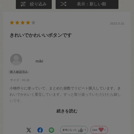
絞り込み
表示：新しい順
2023.5.31
きれいでかわいいボタンです
miki
サイズ：01.白
小物作りに使っていて、まとめた個数でリピート購入しています。き
れいでかわいく重宝しています。ずっと取り扱っていただけたら嬉し
いです。
おそらく手作りのため、入荷時期によって個体差があるように感じま
続きを読む
す。問題なく使用できますが、ボタンホールが大きく緩めのボタンも
あります。
蛍光色やオレンジ、ミントグリーンなどの色のバリエーションが増え
参考になった
0
Like!
0
ると、より嬉しいです。