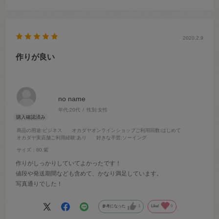
2020.2.9
作りが良い
no name
年代:
20代
性別:
女性
商品の用途
:ビジネス
オカダヤオンラインショップご利用回数
:はじめて
オカダヤ実店舗ご利用経験
:あり
好きな手芸
:ソーイング
サイズ：80.紫
作りがしっかりしていてよかったです！
値段や発送期間なども含めて、かなり満足しています。
写真通りでした！
参考になった
1
Like!
0