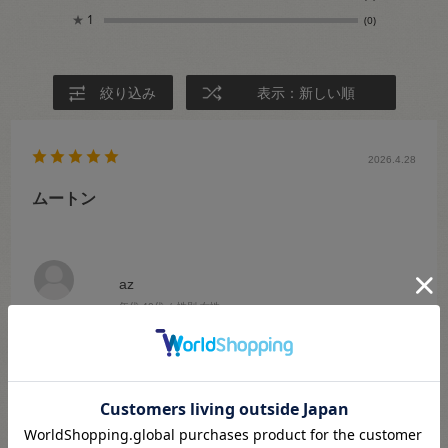
★
1
(0)
絞り込み
表示：新しい順
2026.4.28
ムートン
az
年代:
40代
性別:
女性
商品の用途
:ビジネス
オカダヤオンラインショップご利用回数
:2～3回くらい
オカダヤ実店舗ご利用経験
:あり
好きな手芸
:ソーイング
色：R-1.オフ
ヘタレも少なくとても使いやすいです。廃盤とっても残念😢です。