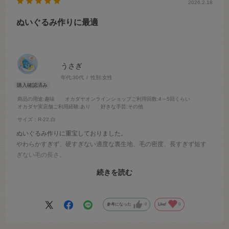
2026.2.18
ぬいぐるみ作りに最適
うさぎ
年代:
30代
性別:
女性
商品の用途
:趣味
オカダヤオンラインショップご利用回数
:4～5回くらい
オカダヤ実店舗ご利用経験
:あり
好きな手芸
:その他
サイズ：R-22.白
ぬいぐるみ作りに重宝しておりました。
やわらかすぎず、硬すぎない適度な裏生地、毛の密度、長すぎず短す
ぎない毛の長さ。
とても気に入っていた生地だったので廃盤になると聞き、とても残念
続きを読む
です。
早めに代わりになる似たような生地が入ることを願っております。
参考になった
0
Like!
0