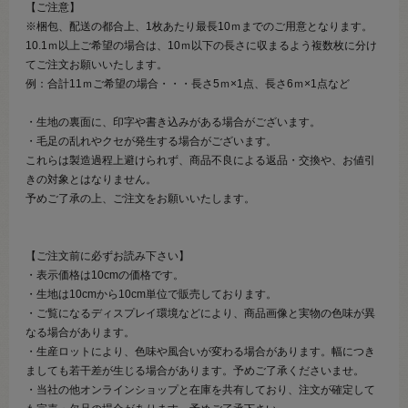
【ご注意】
※梱包、配送の都合上、1枚あたり最長10ｍまでのご用意となります。
10.1ｍ以上ご希望の場合は、10ｍ以下の長さに収まるよう複数枚に分け
てご注文お願いいたします。
例：合計11ｍご希望の場合・・・長さ5ｍ×1点、長さ6ｍ×1点など
・生地の裏面に、印字や書き込みがある場合がございます。
・毛足の乱れやクセが発生する場合がございます。
これらは製造過程上避けられず、商品不良による返品・交換や、お値引
きの対象とはなりません。
予めご了承の上、ご注文をお願いいたします。
【ご注文前に必ずお読み下さい】
・表示価格は10cmの価格です。
・生地は10cmから10cm単位で販売しております。
・ご覧になるディスプレイ環境などにより、商品画像と実物の色味が異
なる場合があります。
・生産ロットにより、色味や風合いが変わる場合があります。幅につき
ましても若干差が生じる場合があります。予めご了承くださいませ。
・当社の他オンラインショップと在庫を共有しており、注文が確定して