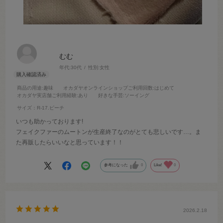
むむ
年代:
30代
性別:
女性
商品の用途
:趣味
オカダヤオンラインショップご利用回数
:はじめて
オカダヤ実店舗ご利用経験
:あり
好きな手芸
:ソーイング
サイズ：R-17.ピーチ
いつも助かっております!
フェイクファーのムートンが生産終了なのがとても悲しいです…。ま
た再販したらいいなと思っています！！
参考になった
0
Like!
0
2026.2.18