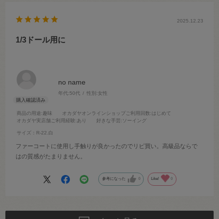
2025.12.23
1/3ドール用に
no name
年代:
50代
性別:
女性
商品の用途
:趣味
オカダヤオンラインショップご利用回数
:はじめて
オカダヤ実店舗ご利用経験
:あり
好きな手芸
:ソーイング
サイズ：R-22.白
ファーコートに使用し手触りが良かったのでリピ買い。高級品ならで
はの質感がたまりません。
参考になった
0
Like!
0