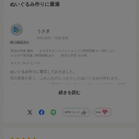
ぬいぐるみ作りに最適
うさぎ
年代:
30代
性別:
女性
商品の用途
:趣味
オカダヤオンラインショップご利用回数
:4～5回くらい
オカダヤ実店舗ご利用経験
:あり
好きな手芸
:その他
サイズ：R-17.ピーチ
ぬいぐるみ作りに重宝しておりました。
毛の密度が多く、ふわふわのしっかりしたぬいぐるみが作れます。
カラーバリエーションも豊富でとても気に入っていたのですが、廃盤
とのことで困っています。
続きを読む
代わりになる似たような生地が入ることを願っております。
参考になった
0
Like!
0