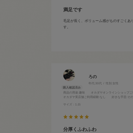
満足です
毛足が長く、ボリューム感がものすごくあ
す。
ろの
年代:
30代
性別:
女性
商品の用途
:趣味
オカダヤオンラインショップご
オカダヤ実店舗ご利用経験
:なし
好きな手芸
:そ
サイズ：1.白
分厚くふわふわ