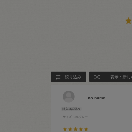
絞り込み
表示：新し
no name
サイズ：30.グレー