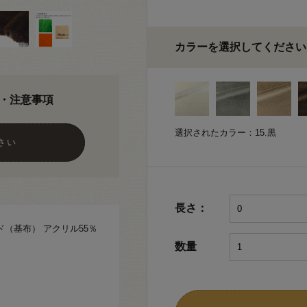
カラーを選択してください
・注意事項
選択されたカラー：15.黒
さい
長さ：
ド（基布） アクリル55％
数量