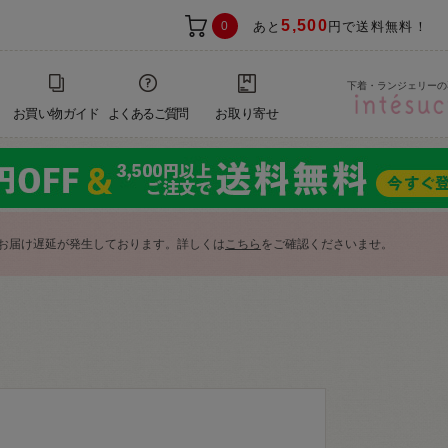
5,500
0
あと
円で送料無料！
下着・ランジェリーの
お買い物ガイド
よくあるご質問
お取り寄せ
お届け遅延が発生しております。詳しくは
こちら
をご確認くださいませ。