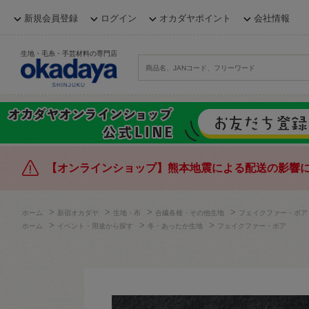
新規会員登録
ログイン
オカダヤポイント
会社情報
生地・毛糸・手芸材料の専門店
【オンラインショップ】熊本地震による配送の影響
>
>
>
>
ホーム
新宿オカダヤ
生地・布
合繊各種・その他生地
フェイクファー・ボア
>
>
>
ホーム
イベント・用途から探す
冬・あったか生地
フェイクファー・ボア