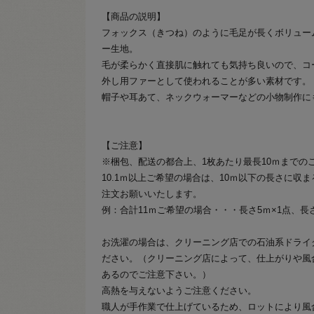
【商品の説明】
フォックス（きつね）のように毛足が長くボリュー
ー生地。
毛が柔らかく直接肌に触れても気持ち良いので、コ
外し用ファーとして使われることが多い素材です。
帽子や耳あて、ネックウォーマーなどの小物制作に
【ご注意】
※梱包、配送の都合上、1枚あたり最長10ｍまでの
10.1ｍ以上ご希望の場合は、10ｍ以下の長さに収
注文お願いいたします。
例：合計11ｍご希望の場合・・・長さ5ｍ×1点、長さ
お洗濯の場合は、クリーニング店での石油系ドライ
ださい。（クリーニング店によって、仕上がりや風
あるのでご注意下さい。）
高熱を与えないようご注意ください。
職人が手作業で仕上げているため、ロットにより風