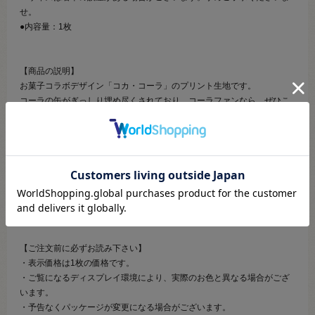
せ。
●内容量：1枚
【商品の説明】
お菓子コラボデザイン「コカ・コーラ」のプリント生地です。
コーラの缶がぎっしり埋め尽くされており、コーラファンなら、ぜひこ
の生地でエコバッグを作って、コーラを買って入れてみてはいかがでし
ょうか。
約1mにカットされており、バッグやこもの・クッションカバーなどのイ
ンテリア小物、お子様用のエプロンや大人用のミニ丈エプロンなどにも
おすすめです。
※商用利用不可
【ご注文前に必ずお読み下さい】
・表示価格は1枚の価格です。
・ご覧になるディスプレイ環境により、実際のお色と異なる場合がござ
います。
・予告なくパッケージが変更になる場合がございます。