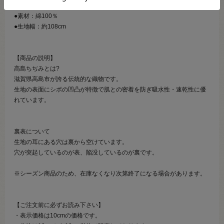
●素材：綿100％
●生地幅：約108cm
【商品の説明】
高島ちぢみとは?
滋賀県高島市が誇る伝統的な織物です。
生地の表面にシボの凹凸が特徴で肌との密着を防ぎ吸水性・速乾性に優
れています。
裏表について
生地の耳にある穴は裏から空けています。
穴が突起しているのが表、陥没しているのが裏です。
※シーズン商品のため、在庫なくなり次第終了になる場合があります。
【ご注文前に必ずお読み下さい】
・表示価格は10cmの価格です。