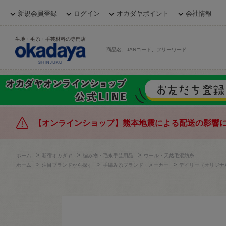
新規会員登録
ログイン
オカダヤポイント
会社情報
生地・毛糸・手芸材料の専門店
【オンラインショップ】熊本地震による配送の影響
>
>
>
ホーム
新宿オカダヤ
編み物・毛糸手芸用品
ウール・天然毛混紡糸
>
>
>
ホーム
注目ブランドから探す
手編み糸ブランド・メーカー
デイリー（オリジナ