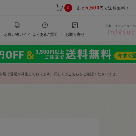
5,500
0
あと
円で送料無料！
下着・ランジェリーの
お買い物ガイド
よくあるご質問
お取り寄せ
お届け遅延が発生しております。詳しくは
こちら
をご確認くださいませ。