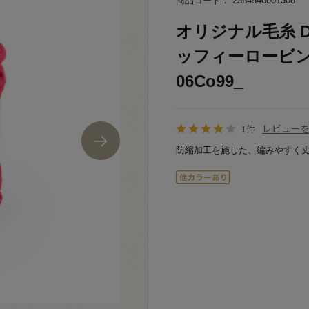
商品コード： 2364540001308
オリジナル毛糸 Dail
ッフィーロービン
06Co99_
レビュー
1件
防縮加工を施した、編みやすく