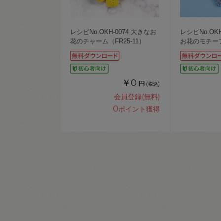
レシピNo.OKH-0074 大きなお
レシピNo.OKH
花のチャーム（FR25-11）
お花のモチーフ
￥0
円
(税込)
会員登録(無料)
0
ポイント獲得