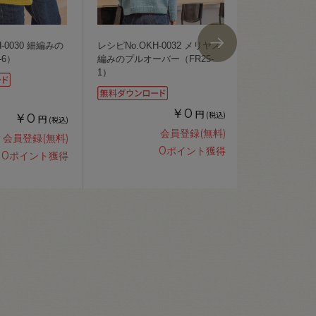
-0030 細編みの
レシピNo.OKH-0032 メリヤス
レシピNo.OKH
-6）
編みのプルオーバー（FR25-
ド（FR25-2）
1）
￥0
円
(税込)
￥0
円
(税込)
会員登録(無料)
会員登録(無料)
0
ポイント獲得
0
ポイント獲得