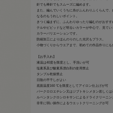
針でも棒針でもスムーズに編めます。
また、編んでいくうちに糸がふんわりふくらんで、
なるのもうれしいポイント。
きつく編まずに、ふんわりゆったり編むのがおすす
テルやビビッドなど明るいカラーが中心で、見てい
カラーバリエーションです。
防縮加工によりほんのりのした光沢もプラス。
小物づくりからウエアまで、初めての作品作りにも
【お手入れ】
液温は40度を限度とし、手洗いが可
塩素系及び酸素系漂白剤の使用禁止
タンブル乾燥禁止
日陰の平干しがよい
底面温度160 ℃を限度としてアイロン仕上げが可
パークロロエチレン又はジブトキシメタン若しくは
ルペンタシクロシロキサンによるドライクリーニン
非常に弱い操作によるウエットクリーニングが可