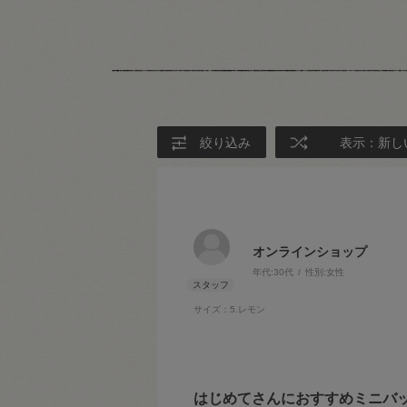
絞り込み
表示：新し
オンラインショップ
年代:
30代
性別:
女性
サイズ：5.レモン
はじめてさんにおすすめミニバ