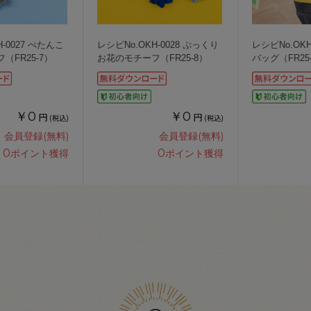
-0027 ぺたんこ
レシピNo.OKH-0028 ぷっくり
レシピNo.OKH
（FR25-7）
お花のモチーフ（FR25-8）
バッグ（FR25
￥0
￥0
円
円
(税込)
(税込)
会員登録(無料)
会員登録(無料)
0
0
ポイント獲得
ポイント獲得