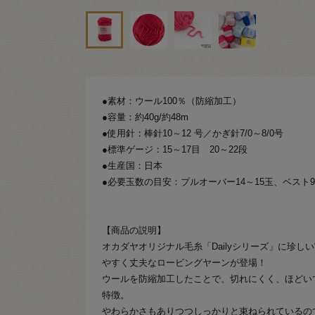
●素材：ウール100％（防縮加工）
●容量：約40g/約48m
●使用針：棒針10～12 号／かぎ針7/0～8/0号
●標準ゲージ：15～17目 20～22段
●生産国：日本
●必要玉数の目安：プルオーバー14～15玉、ベスト9
【商品の説明】
オカダヤオリジナル毛糸「Dailyシリーズ」に珍しい
やすく丈夫なロービングヤーンが登場！
ウールを防縮加工したことで、切れにくく、ほどい
特徴。
やわらかさもありつつしっかりと束ねられているの