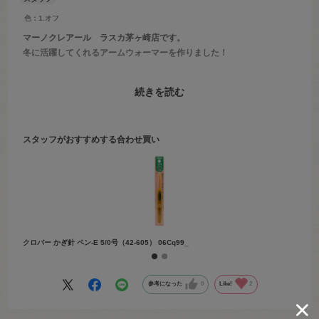
色：1.オフ
マーノクレアール ラスカ茅ヶ崎店です。
冬に活躍してくれるアームウォーマーを作りました！
作り方はブログから紹介しています！
続きを読む
▼連続花模様のアームウォーマー【キャトル】で編む！
bit.ly/3u8SUl0
スタッフがおすすめする合わせ買い
キャトルは通年使えるスタッフおすすめの毛糸です！
是非つくってみてくださいね♪
クロバー かぎ針 ペン-E 5/0号（42-605） 06Cq99_
クロバー
参考になった
0
Like!
2