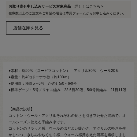
お取り寄せ申し込みサービス対象商品
詳しくはこちら >
在庫数以上のご注文をご希望の場合は
専用フォーム
からお申し込みください。
●素材：綿50％（スーピマコットン） アクリル30％ ウール20％
●容量：約40gドーナツ巻（約100ｍ）
●使用針：棒針5～6号 かぎ針5/0～6/0号
●標準ゲージ：5号メリヤス編み 23.5目30段、5/0号長編み 21目11段
【商品の説明】
コットン・ウール・アクリルそれぞれの良さを引き立たせた混紡で、オ
ールシーズン使える手編み糸です。
コットンのサラッと感、ウールのほどよい暖かさ、アクリルの軽さを生
かしつつ、きしみやちくちく感、ウォーム感押さえた混率を追求しまし