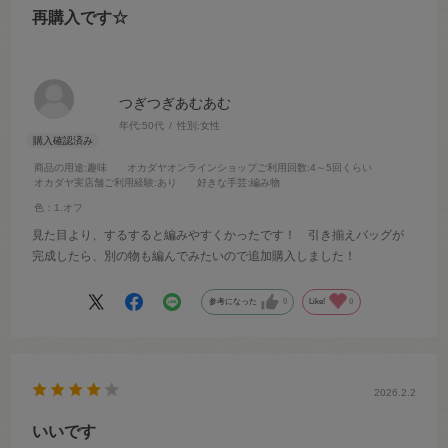
再購入です☆
つぎつぎあむあむ
年代:
50代
性別:
女性
商品の用途
:趣味
オカダヤオンラインショップご利用回数
:4～5回くらい
オカダヤ実店舗ご利用経験
:あり
好きな手芸
:編み物
色：1.オフ
見た目より、するすると編みやすくかったです！ 引き揃えバッグが
完成したら、別の物も編んでみたいので追加購入しました！
参考になった
0
Like!
0
2026.2.2
いいです