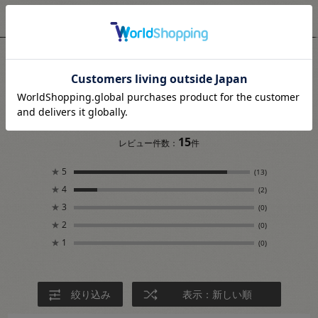
ユーザーレビュー
4.9
15
レビュー件数：
件
★
5
(13)
★
4
(2)
★
3
(0)
★
2
(0)
★
1
(0)
絞り込み
表示：新しい順