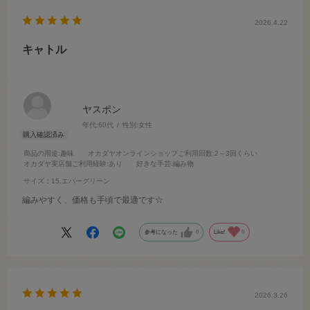
2026.4.22
キャトル
ヤスポン
年代:
60代
性別:
女性
商品の用途
:趣味
オカダヤオンラインショップご利用回数
:2～3回くらい
オカダヤ実店舗ご利用経験
:あり
好きな手芸
:編み物
サイズ：15.エバーグリーン
編みやすく、価格も手頃で最適です☆
参考になった
0
Like!
0
2026.3.26