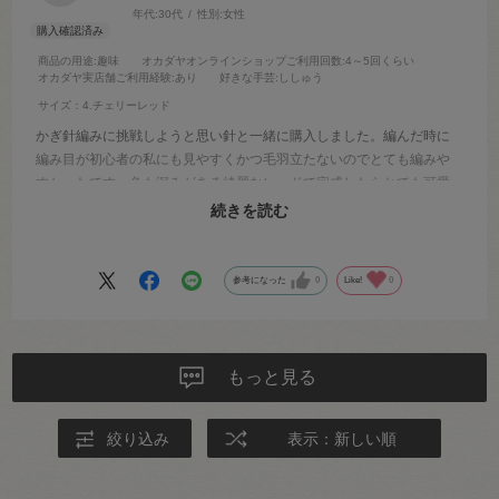
年代:
30代
性別:
女性
商品の用途
:趣味
オカダヤオンラインショップご利用回数
:4～5回くらい
オカダヤ実店舗ご利用経験
:あり
好きな手芸
:ししゅう
サイズ：4.チェリーレッド
かぎ針編みに挑戦しようと思い針と一緒に購入しました。編んだ時に
編み目が初心者の私にも見やすくかつ毛羽立たないのでとても編みや
すかったです。色も深みがある綺麗なレッドで完成したらとても可愛
かったです。初心者で編み物を始めたい方はまずオススメする毛糸で
続きを読む
す。
参考になった
0
Like!
0
もっと見る
絞り込み
表示：新しい順