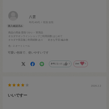
八雲
年代:
40代
性別:
女性
商品の用途
:普段づかい・実用品
オカダヤオンラインショップご利用回数
:はじめて
オカダヤ実店舗ご利用経験
:あり
好きな手芸
:編み物
色：2.オートミール
可愛い色味で、使いやすいです
参考になった
0
Like!
0
2026.2.2
いいですー