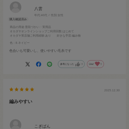
八雲
年代:
40代
性別:
女性
商品の用途
:普段づかい・実用品
オカダヤオンラインショップご利用回数
:はじめて
オカダヤ実店舗ご利用経験
:あり
好きな手芸
:編み物
色：8.ネイビー
色合いも可愛いし、使いやすい毛糸です
参考になった
0
Like!
0
2025.12.30
編みやすい
こぎぱん