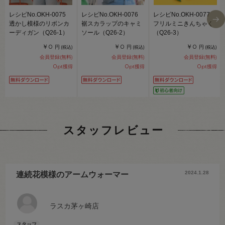
レシピNo.OKH-0075
レシピNo.OKH-0076
レシピNo.OKH-0077
透かし模様のリボンカ
裾スカラップのキャミ
フリルミニきんちゃく
ーディガン（Q26-1）
ソール（Q26-2）
（Q26-3）
￥0
￥0
￥0
円
円
円
(税込)
(税込)
(税込)
会員登録(無料)
会員登録(無料)
会員登録(無料)
0
0
0
pt獲得
pt獲得
pt獲得
スタッフレビュー
2024.1.28
連続花模様のアームウォーマー
ラスカ茅ヶ崎店