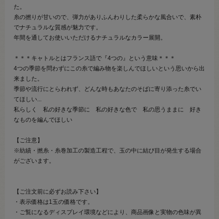
た。
糸の撚りが甘いので、弾力がありふんわりした柔らかな風合いで、素朴
でナチュラルな質感が魅力です。
年間を通してお使いいただけるナチュラルなカラー展開。
＊＊＊キャトルとはフランス語で『4つの』という意味＊＊＊
4つの季節を問わずにこの糸で編み物を楽しんでほしいという思いから出
来ました。
季節や流行にとらわれず、どんな時もあなたのそばに寄り添った糸でい
てほしい...
私らしく 私の好きな季節に 私の好きな色で 私の思うままに 好き
なものを編んでほしい
【ご注意】
※紡績・撚糸・糸巻加工の製造工程で、玉の中に結び目が発生する場合
がございます。
【ご注文前に必ずお読み下さい】
・表示価格は1玉の価格です。
・ご覧になるディスプレイ環境などにより、商品画像と実物の色味が異