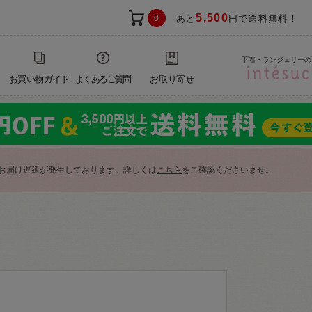
5,500
0
あと
円で送料無料！
下着・ランジェリーの
お買い物ガイド
よくあるご質問
お取り寄せ
お届け遅延が発生しております。詳しくは
こちら
をご確認くださいませ。