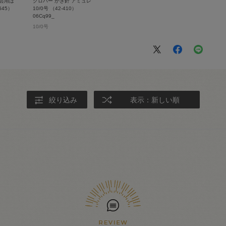
芸用は
クロバー かぎ針 アミュレ
645）
10/0号 （42-410）
06Cq99_
10/0号
絞り込み
表示：新しい順