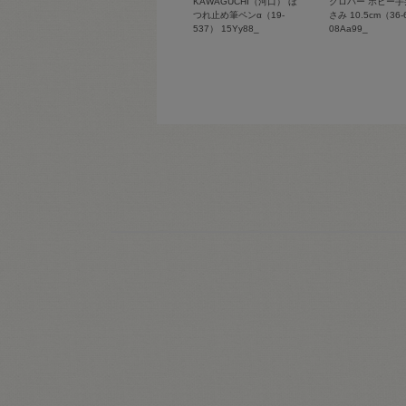
KAWAGUCHI（河口） ほ
クロバー ホビー手
つれ止め筆ペンα（19-
さみ 10.5cm（36-
537） 15Yy88_
08Aa99_