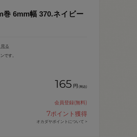
巻 6mm幅 370.ネイビー
を見る
ボンです。
165
円
(税込)
会員登録(無料)
7
ポイント獲得
オカダヤポイントについて >