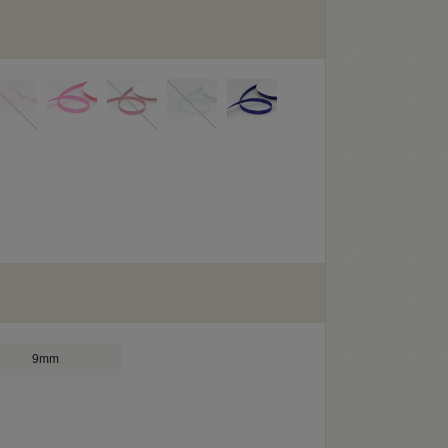
ー
9mm