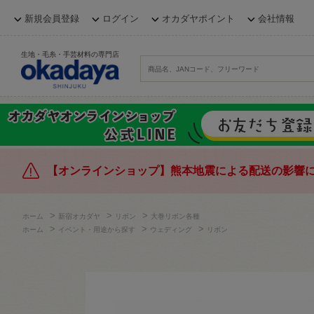
新規会員登録
ログイン
オカダヤポイント
会社情報
生地・毛糸・手芸材料の専門店
【オンラインショップ】熊本地震による配送の影響
>
>
>
ホーム
新宿オカダヤ
リボン
大巻リボン各種
>
>
>
ホーム
イベント・用途から探す
ウェディング
リボン