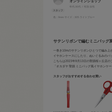
オンラインショップ
年代:
30代
性別:
女性
色：9mm
サイズ：305.ライトブルー
サテンリボンで編むミニバッグ
一巻き10mのサテンリボンひとつで編み上
イヤホンケースにしたり、ぬいぐるみのバ
こちらは2023年9月13日の聖蹟桜ヶ丘店
「オカダヤ 聖蹟 ミニバッグ風イヤホンケ
スタッフがおすすめする合わせ買い