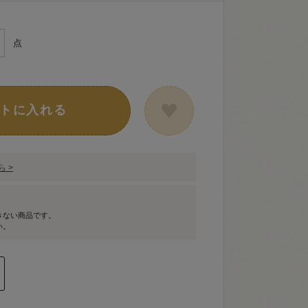
点
トに入れる
 >
きない商品です。
い。