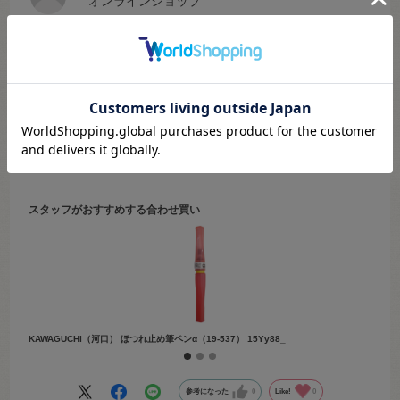
オンラインショップ
年代:
30代
性別:
女性
色：9mm
サイズ：305.ライトブルー
一巻き10mのサテンリボンひとつで編み上がるミニバッグです。
イヤホンケースにしたり、ぬいぐるみのバッグにピッタリサイズで
す！
こちらは2023年9月13日の聖蹟桜ヶ丘店のブログで作り方を紹介して
続きを読む
います。
「オカダヤ 聖蹟 ミニバッグ風イヤホンケース」で検索してみて下さい
♪
スタッフがおすすめする合わせ買い
KAWAGUCHI（河口） ほつれ止め筆ペンα（19-537） 15Yy88_
クロバー
参考になった
0
Like!
0