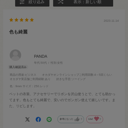
絞り込み
表示：新しい順
2023.11.14
色も綺麗
PANDA
年代:
50代
性別:
女性
商品の用途
:ビジネス
オカダヤオンラインショップご利用回数
:4～5回くらい
オカダヤ実店舗ご利用経験
:あり
好きな手芸
:ソーイング
色：9mm
サイズ：250.レッド
ペットの衣装、アクセサリーでリボンを沢山使うとで、とても助かっ
てます。色もとても綺麗で、安いのでガンガン使えて嬉しいです。ま
た、リピします。
参考になった
0
Like!
0