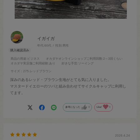
イガイガ
年代:
60代
性別:
男性
商品の用途
:ビジネス
オカダヤオンラインショップご利用回数
:2～3回くらい
オカダヤ実店舗ご利用経験
:あり
好きな手芸
:ソーイング
サイズ：275.レッドブラウン
深みのあるレッド・ブラウン生地がとても気に入りました。
マスタードイエローのツバと組み合わせてサイクルキャップに利用し
てます。
参考になった
0
Like!
0
2026.4.24