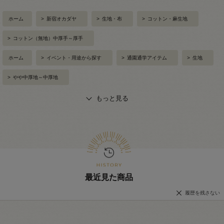
ホーム
>
新宿オカダヤ
>
生地・布
>
コットン・麻生地
>
コットン（無地）中厚手～厚手
ホーム
>
イベント・用途から探す
>
通園通学アイテム
>
生地
>
やや中厚地～中厚地
もっと見る
最近見た商品
履歴を残さない