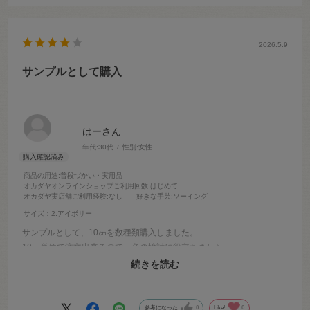
2026.5.9
サンプルとして購入
はーさん
年代:
30代
性別:
女性
商品の用途
:普段づかい・実用品
オカダヤオンラインショップご利用回数
:はじめて
オカダヤ実店舗ご利用経験
:なし
好きな手芸
:ソーイング
サイズ：2.アイボリー
サンプルとして、10㎝を数種類購入しました。
10㎝単位で注文出来るので、色の検討に役立ちました。
また、生地にカラー名の札を付けてくださっているため、本番用に購
続きを読む
入する時に迷わず注文できてありがたかったです。
参考になった
0
Like!
0