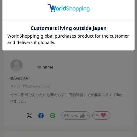
絞り込み
表示：新しい順
2026.6.26
発送がとても早かったです
no name
サイズ：274.ダークオレンジ
セール期間であったにも関わらず、店舗到着までが非常に早くて助か
りました。
参考になった
0
Like!
0