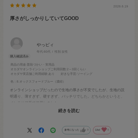
2026.6.19
厚さがしっかりしていてGOOD
やっピィ
年代:
60代
性別:
女性
商品の用途
:普段づかい・実用品
オカダヤオンラインショップご利用回数
:2～3回くらい
オカダヤ実店舗ご利用経験
:あり
好きな手芸
:ソーイング
色：8.オックスフォードブルー（濃紺）
オンラインショップだったので生地の厚さが不安でしたが、生地の説
明通り、薄すぎず、硬すぎず、バッチリでした。どちらかというと、
インテリア系で使用しました。
濃紺っていう表現もしっくりいって、自分の使用用途にぴったりでし
続きを読む
た。お値段も納得でした。
参考になった
0
Like!
0