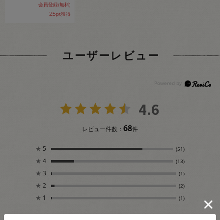
会員登録(無料)
25
pt獲得
ユーザーレビュー
4.6
68
レビュー件数：
件
★
5
(51)
★
4
(13)
★
3
(1)
★
2
(2)
★
1
(1)