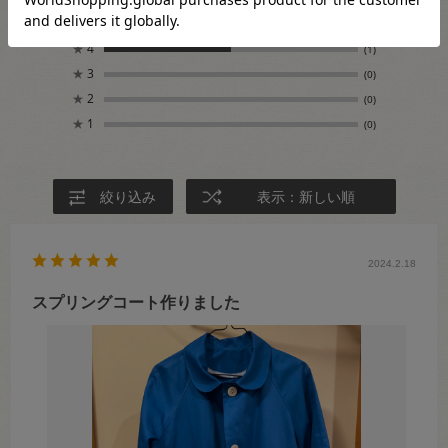
★
5
(1)
★
4
(1)
★
3
(0)
★
2
(0)
★
1
(0)
絞り込み
表示：新しい順
2024.2.18
スプリングコート作りました