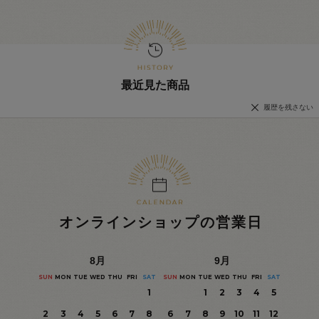
最近見た商品
履歴を残さない
オンラインショップの営業日
8
月
9
月
SUN
MON
TUE
WED
THU
FRI
SAT
SUN
MON
TUE
WED
THU
FRI
SAT
1
1
2
3
4
5
2
3
4
5
6
7
8
6
7
8
9
10
11
12