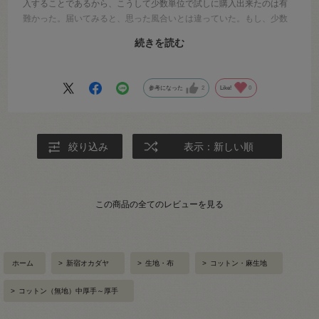
入することであるから、こうして少数単位で試しに購入出来たのは有
難かった。届いてみると、思った風合いとは違っていた。もし、少数
単位での注文が出来なかったとしたら、要尺分＋αを購入し、風合いが
続きを読む
違ったので洋服になることもなく、永久に仕舞われたままになってい
ただろう。
参考になった
2
Like!
0
絞り込み
表示：新しい順
この商品の全てのレビューを見る
ホーム
>
新宿オカダヤ
>
生地・布
>
コットン・麻生地
>
コットン（無地）中厚手～厚手