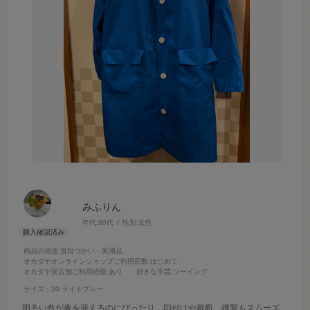
みふりん
年代:
60代
性別:
女性
商品の用途
:普段づかい・実用品
オカダヤオンラインショップご利用回数
:はじめて
オカダヤ実店舗ご利用経験
:あり
好きな手芸
:ソーイング
サイズ：30.ライトブルー
明るい色が春を迎えるのにぴったり。印付けや裁断、縫製もスムーズ