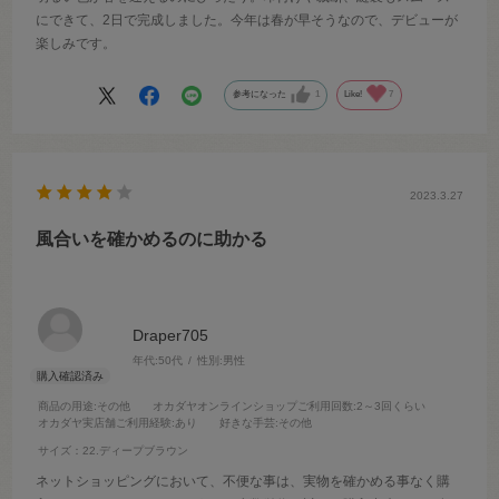
にできて、2日で完成しました。今年は春が早そうなので、デビューが
楽しみです。
参考になった
1
Like!
7
2023.3.27
風合いを確かめるのに助かる
Draper705
年代:
50代
性別:
男性
商品の用途
:その他
オカダヤオンラインショップご利用回数
:2～3回くらい
オカダヤ実店舗ご利用経験
:あり
好きな手芸
:その他
サイズ：22.ディープブラウン
ネットショッピングにおいて、不便な事は、実物を確かめる事なく購