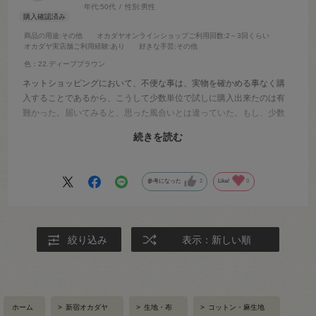
年代:
50代
性別:
男性
商品の用途
:その他
オカダヤオンラインショップご利用回数
:2～3回くらい
オカダヤ実店舗ご利用経験
:あり
好きな手芸
:その他
色：22.ディープブラウン
ネットショッピングにおいて、不便な事は、実物を確かめる事なく購
入することであるから、こうして少数単位で試しに購入出来たのは有
難かった。届いてみると、思った風合いとは違っていた。もし、少数
単位での注文が出来なかったとしたら、要尺分＋αを購入し、風合いが
続きを読む
違ったので洋服になることもなく、永久に仕舞われたままになってい
ただろう。
参考になった
2
Like!
0
絞り込み
表示：新しい順
ホーム
>
新宿オカダヤ
>
生地・布
>
コットン・麻生地