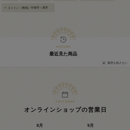
>
コットン（無地）中厚手～厚手
最近見た商品
履歴を残さない
オンラインショップの営業日
8
月
9
月