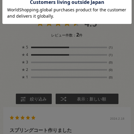
4.5
2
レビュー件数：
件
★
5
(1)
★
4
(1)
★
3
(0)
★
2
(0)
★
1
(0)
絞り込み
表示：新しい順
2024.2.18
スプリングコート作りました