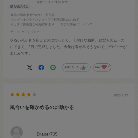
年代:
60代
性別:
女性
商品の用途
:普段づかい・実用品
オカダヤオンラインショップご利用回数
:はじめて
オカダヤ実店舗ご利用経験
:あり
好きな手芸
:ソーイング
色：30.ライトブルー
明るい色が春を迎えるのにぴったり。印付けや裁断、縫製もスムーズ
にできて、2日で完成しました。今年は春が早そうなので、デビューが
楽しみです。
参考になった
1
Like!
7
2023.3.27
風合いを確かめるのに助かる
Draper705