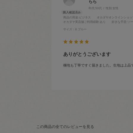
らら
年代:
50代
性別:
女性
商品の用途
:ビジネス
オカダヤオンラインショッ
オカダヤ実店舗ご利用経験
:あり
好きな手芸
:ソ
サイズ：8.ブルー
ありがとうございます
梱包も丁寧ですぐ届きました。生地は上品
この商品の全てのレビューを見る