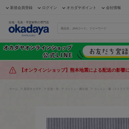
新規会員登録
ログイン
オカダヤポイント
会社情報
生地・毛糸・手芸材料の専門店
【オンラインショップ】熊本地震による配送の影響
>
>
>
>
ホーム
新宿オカダヤ
生地・布
コットン・麻生地
コットン・麻（ストライプ