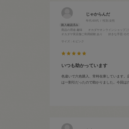
じゃからんだ
年代:
60代
性別:
女性
商品の用途
:趣味
オカダヤオンラインショップご
オカダヤ実店舗ご利用経験
:あり
好きな手芸
:そ
サイズ：4.ピンク
いつも助かっています
色違いで六色購入、常時在庫しています。
は一割引だったので助かりました。今回は