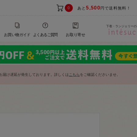
5,500
0
あと
円で送料無料！
下着・ランジェリーの
お買い物ガイド
よくあるご質問
お取り寄せ
お届け遅延が発生しております。詳しくは
こちら
をご確認くださいませ。