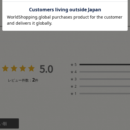
ユーザーレビュー
5.0
★
5
★
4
2
★
3
レビュー件数：
件
★
2
★
1
い順