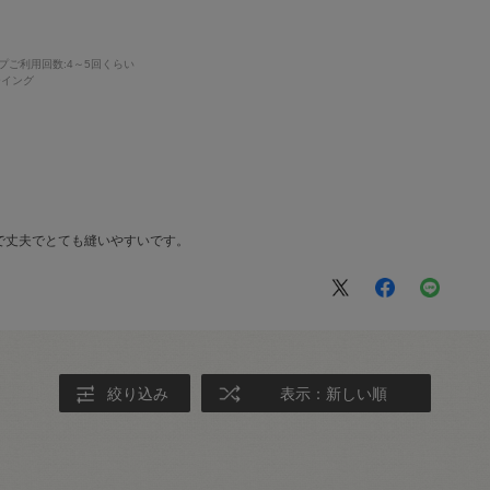
プご利用回数
:4～5回くらい
ーイング
で丈夫でとても縫いやすいです。
絞り込み
表示：新しい順