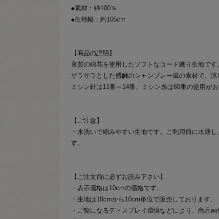
●素材：綿100％
●生地幅：約105cm
【商品の説明】
良質の綿花を使用したソフトなコード織り生地です
サラサラとした感触のシャンブレー風の素材で、涼
ミシン針は11番～14番、ミシン糸は60番の使用が
【ご注意】
・水洗いで縮みやすい生地です。ご利用前に水通し
す。
【ご注文前に必ずお読み下さい】
・表示価格は10cmの価格です。
・生地は10cmから10cm単位で販売しております。
・ご覧になるディスプレイ環境などにより、商品画