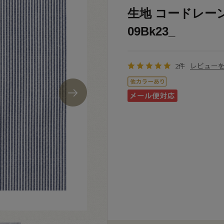
生地 コードレーン（
09Bk23_
レビュー
2件