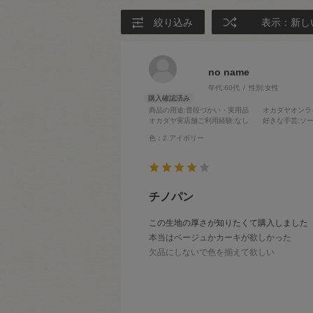
絞り込み
表示：新し
no name
年代:
60代
性別:
女性
商品の用途
:普段づかい・実用品
オカダヤオンラ
オカダヤ実店舗ご利用経験
:なし
好きな手芸
:ソ
色：2.アイボリー
チノパン
この生地の厚さが知りたくて購入しました
本当はベージュかカーキが欲しかった
欠品にしないで色を揃えて欲しい
アイボリーでも なかなかいい色てした。
あまり生地屋さんの無い 田舎に住んで
いるので、色位揃えて欲しい🙏🏻