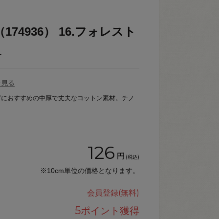
74936） 16.フォレスト
_
を見る
どにおすすめの中厚で丈夫なコットン素材。チノ
126
円
(税込)
※10cm単位の価格となります。
会員登録(無料)
5
ポイント獲得