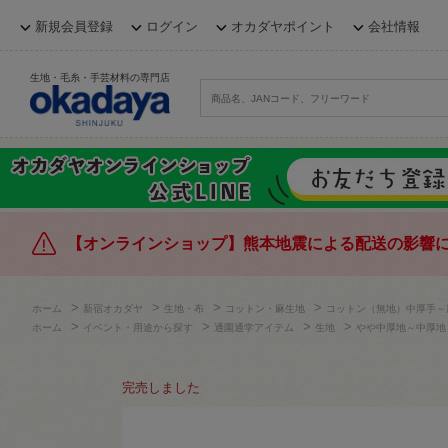
新規会員登録
ログイン
オカダヤポイント
会社情報
生地・毛糸・手芸材料の専門店
【オンラインショップ】熊本地震による配送の影響
>
>
>
>
ホーム
新宿オカダヤ
生地・布
コットン・麻生地
コットン（無地）中厚手～
>
>
>
>
ホーム
イベント・用途から探す
通園通学アイテム
生地
やや中厚地～中厚地
完売しました