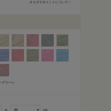
オカダヤポイントについて >
トグリーン
m
cm