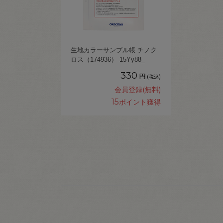
生地カラーサンプル帳 チノク
ロス（174936） 15Yy88_
330
円
(税込)
会員登録(無料)
15
ポイント獲得