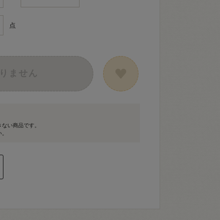
点
りません
きない商品です。
い。