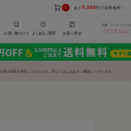
5,500
0
あと
円で送料無料！
下着・ランジェリーの
お買い物ガイド
よくあるご質問
お取り寄せ
お届け遅延が発生しております。詳しくは
こちら
をご確認くださいませ。