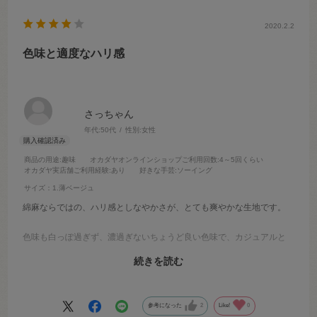
2020.2.2
色味と適度なハリ感
さっちゃん
年代:
50代
性別:
女性
商品の用途
:趣味
オカダヤオンラインショップご利用回数
:4～5回くらい
オカダヤ実店舗ご利用経験
:あり
好きな手芸
:ソーイング
サイズ：1.薄ベージュ
綿麻ならではの、ハリ感としなやかさが、とても爽やかな生地です。
色味も白っぽ過ぎず、濃過ぎないちょうど良い色味で、カジュアルと
キレイ目
続きを読む
両建てで使える上品さがあります。
ある程度ふっくらゆとりのあるタックを使い贅沢な作りの存在感ある
参考になった
2
Like!
0
スカートを