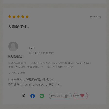
2020.3.21
大満足です。
yuri
年代:
40代
性別:
女性
商品の用途
:趣味
オカダヤオンラインショップご利用回数
:2～3回くらい
オカダヤ実店舗ご利用経験
:あり
好きな手芸
:ソーイング
サイズ：B.生成
しっかりとした密度の高い生地です。
希望通りの生地でしたので、大満足です。
参考になった
0
Like!
0