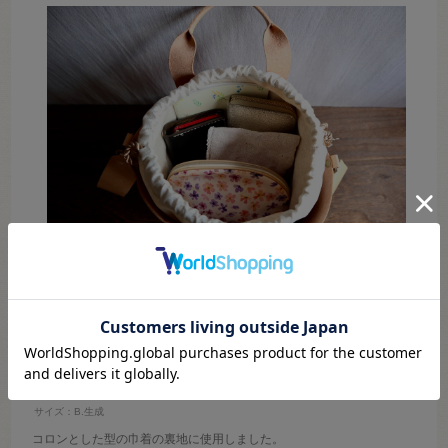
みの
年代:
30代
性別:
女性
商品の用途
:趣味
オカダヤオンラインショップご利用回数
:2～3回くらい
オカダヤ実店舗ご利用経験
:なし
好きな手芸
:その他
サイズ：B.生成
コロンとした型の巾着の裏地に使用しました。