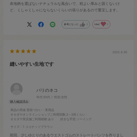
表地柄を選ばないナチュラルな風合いで、程よい厚みと固くないけ
ど、くしゃくしゃにならないくらいの張りがあるので重宝します。
参考になった
1
Like!
1
2021.6.30
縫いやすい生地です
パリのネコ
年代:
50代
性別:
女性
商品の用途
:普段づかい・実用品
オカダヤオンラインショップご利用回数
:2～3回くらい
オカダヤ実店舗ご利用経験
:あり
好きな手芸
:ソーイング
サイズ：7.ココナッツブラウン
前回、少しゆとりのあるウエストゴムのストレートパンツを作りまし