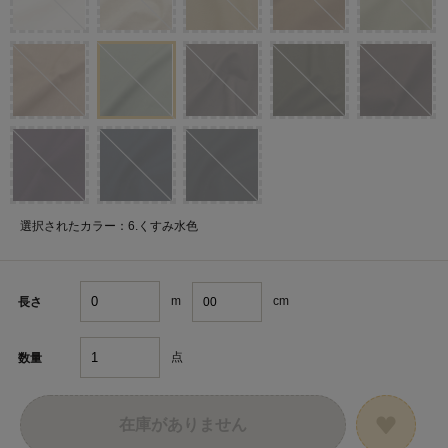
選択されたカラー：6.くすみ水色
m
cm
長さ
点
数量
在庫がありません