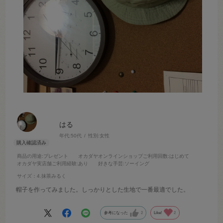
はる
年代:
50代
性別:
女性
商品の用途
:プレゼント
オカダヤオンラインショップご利用回数
:はじめて
オカダヤ実店舗ご利用経験
:あり
好きな手芸
:ソーイング
サイズ：4.抹茶みるく
帽子を作ってみました。しっかりとした生地で一番最適でした。
参考になった
2
Like!
2