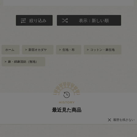
つ作るつもり。作る前に洗いをかけてから使用します。
トップス、シューズを変えて、多彩に愉しみます。
絞り込み
表示：新しい順
ホーム
>
新宿オカダヤ
>
生地・布
>
コットン・麻生地
>
麻・綿麻混紡（無地）
最近見た商品
履歴を残さない