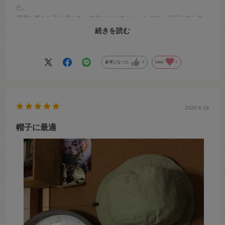
た。
適度な厚みと張り感があって楽にはけてよかったので、今回はブラウ
ス用に購入しました。
続きを読む
やはり少しゆとりのあるシルエットのブラウスを作る予定です。
参考になった
0
Like!
0
2020.6.19
帽子に最適