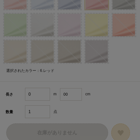
選択されたカラー：6.レッド
m
cm
長さ
点
数量
在庫がありません