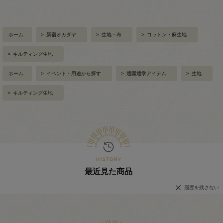
ホーム
>
新宿オカダヤ
>
生地・布
>
コットン・麻生地
>
キルティング生地
ホーム
>
イベント・用途から探す
>
通園通学アイテム
>
生地
>
キルティング生地
最近見た商品
履歴を残さない