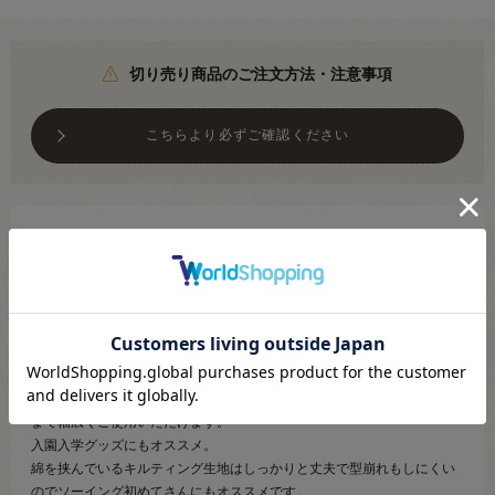
切り売り商品のご注文方法・注意事項
こちらより必ずご確認ください
●素材：表地 綿100％・中綿 ポリエステル100％
●生地幅：約108cm
【商品の説明】
時代・年代を問わず好まれる、シンプルなギンガムチェックのキルティ
ング生地です。
バッグやポーチなどの身近なグッズからカバーなどのインテリアグッズ
まで幅広くご使用いただけます。
入園入学グッズにもオススメ。
綿を挟んでいるキルティング生地はしっかりと丈夫で型崩れもしにくい
のでソーイング初めてさんにもオススメです。