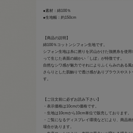
●素材：綿100％
●生地幅：約150cm
【商品の説明】
綿100％コットンシフォン生地です。
シフォン生地は糸に撚りを沢山かけた強撚糸を使用
って生じた表面の細かい「しぼ」が特徴です。
自然なシワ感が魅力でそれによりふくらみのある風
さらりとした肌触りで透け感がありブラウスやスト
す。
【ご注文前に必ずお読み下さい】
・表示価格は10cmの価格です。
・生地は10cmから10cm単位で販売しております。
・ご覧になるディスプレイ環境などにより、商品画
場合があります。