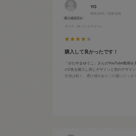
YO
年代:
40代
性別:
女性
サイズ：28.ミントグリーン
購入して良かったです！
「かたやまゆうこ」さんのYouTube動
の2色を購入し同じデザインと別のデザイン
生地は軽く、透け感がありこの夏にピッタ
また同じ生地を購入したいですが、やはりカ
宜しくお願いします！