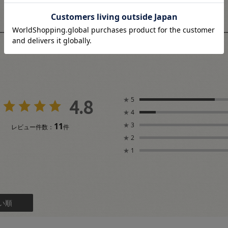
ユーザーレビュー
4.8
★
5
★
4
11
★
3
レビュー件数：
件
★
2
★
1
い順