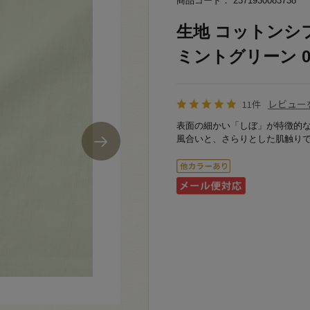
商品コード： 2371930083738
生地 コットンシフォ
ミントグリーン 09
レビュー
11件
表面の細かい「しぼ」が特徴的
風合いと、さらりとした肌触り