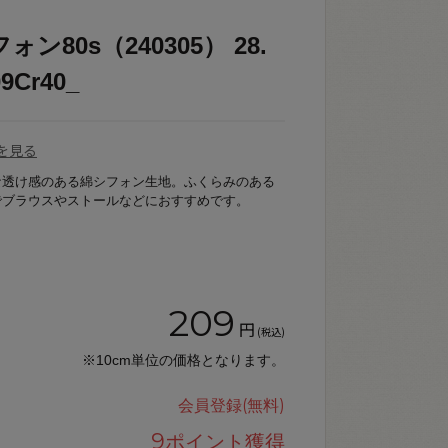
ン80s（240305） 28.
Cr40_
を見る
な透け感のある綿シフォン生地。ふくらみのある
でブラウスやストールなどにおすすめです。
209
円
(税込)
※10cm単位の価格となります。
会員登録(無料)
9
ポイント獲得