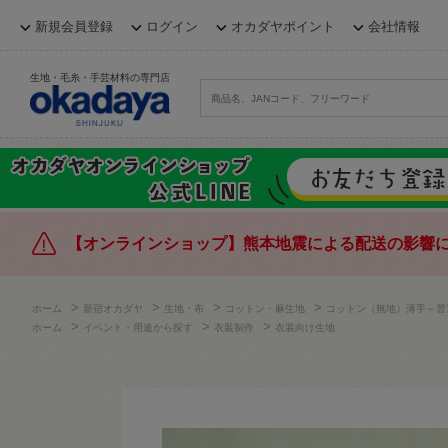
新規会員登録
ログイン
オカダヤポイント
会社情報
生地・毛糸・手芸材料の専門店
【オンラインショップ】熊本地震による配送の影響
>
>
>
>
ホーム
新宿オカダヤ
生地・布
コットン・麻生地
コットン（無地）薄手～普
>
>
>
ホーム
イベント・用途から探す
衣装制作
衣装向け生地