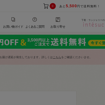
5,500
0
あと
円で送料無料！
下着・ランジェリーの
お買い物ガイド
よくあるご質問
お取り寄せ
お届け遅延が発生しております。詳しくは
こちら
をご確認くださいませ。