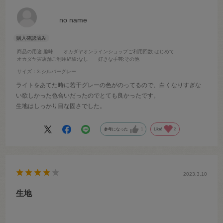
no name
商品の用途
:趣味
オカダヤオンラインショップご利用回数
:はじめて
オカダヤ実店舗ご利用経験
:なし
好きな手芸
:その他
サイズ：3.シルバーグレー
ライトをあてた時に若干グレーの色がのってるので、白くなりすぎな
い欲しかった色合いだったのでとても良かったです。
生地はしっかり目な固さでした。
参考になった
1
Like!
2
2023.3.10
生地