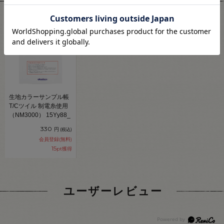
関連商品
生地カラーサンプル帳
T/Cツイル 制電糸使用
（NM3000） 15Yy88_
330
円
(税込)
会員登録(無料)
15
pt獲得
ユーザーレビュー