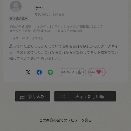
ケ〜
年代:
50代
性別:
女性
商品の用途
:趣味
オカダヤオンラインショップご利用回数
:はじめて
オカダヤ実店舗ご利用経験
:あり
好きな手芸
:編み物
サイズ：20.ダークネイビー
思っていたよりしっかりしていて色味も自分が欲しかったダークネイ
ビーそのものでした。これならこれからも安心してネット検索で買い
物しても大丈夫だと思いました。
参考になった
1
Like!
0
絞り込み
表示：新しい順
この商品の全てのレビューを見る