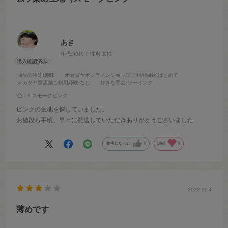
あき
年代:
50代
性別:
女性
商品の用途
:趣味
オカダヤオンラインショップご利用回数
:はじめて
オカダヤ実店舗ご利用経験
:なし
好きな手芸
:ソーイング
色：9.スモークピンク
ピンクの生地を探していました。
お値段も手頃、早々に発送していただきありがとうございました
参考になった
0
Like!
0
2022.11.4
薄めです