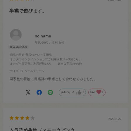
半襟で遊びます。
no name
年代:
60代
性別:
女性
商品の用途
:普段づかい・実用品
オカダヤオンラインショップご利用回数
:2～3回くらい
オカダヤ実店舗ご利用経験
:あり
好きな手芸
:その他
サイズ：7.ペールグリーン
同系色の着物に長襦袢の半襟として合わせてみました。
参考になった
0
Like!
0
2023.3.27
ムラ染め生地（スモークピンク