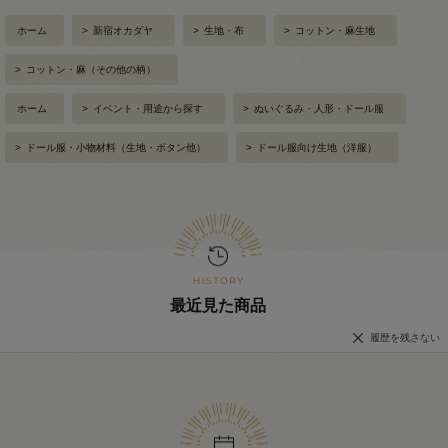
ホーム
>
新宿オカダヤ
>
生地・布
>
コットン・麻生地
>
コットン・麻（その他の柄）
ホーム
>
イベント・用途から探す
>
ぬいぐるみ・人形・ドール服
>
ドール服・小物材料（生地・ボタン他）
>
ドール服向け生地（洋服）
最近見た商品
履歴を残さない