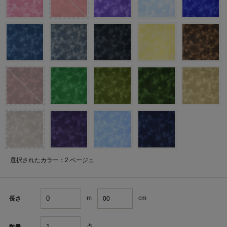
選択されたカラー：2.ベージュ
m
cm
長さ
点
数量