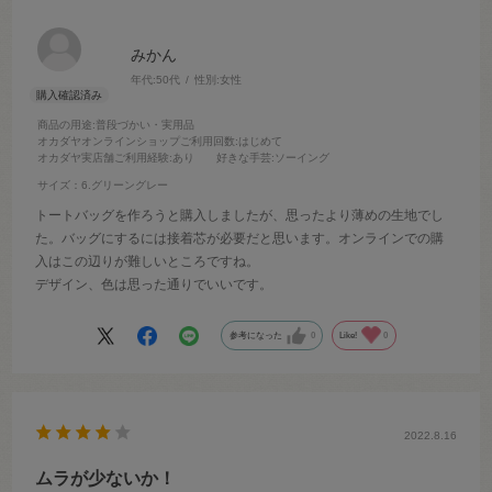
みかん
年代:
50代
性別:
女性
商品の用途
:普段づかい・実用品
オカダヤオンラインショップご利用回数
:はじめて
オカダヤ実店舗ご利用経験
:あり
好きな手芸
:ソーイング
サイズ：6.グリーングレー
トートバッグを作ろうと購入しましたが、思ったより薄めの生地でし
た。バッグにするには接着芯が必要だと思います。オンラインでの購
入はこの辺りが難しいところですね。
デザイン、色は思った通りでいいです。
参考になった
0
Like!
0
2022.8.16
ムラが少ないか！