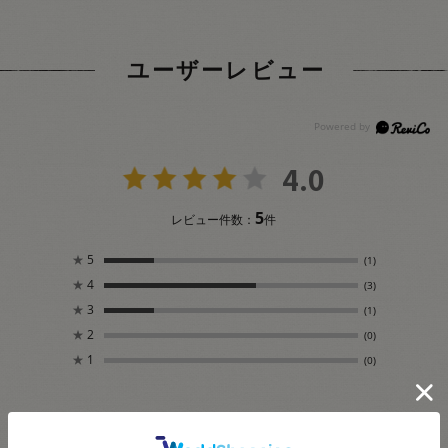
ユーザーレビュー
4.0
5
レビュー件数：
件
★
5
(1)
★
4
(3)
★
3
(1)
★
2
(0)
★
1
(0)
絞り込み
表示：新しい順