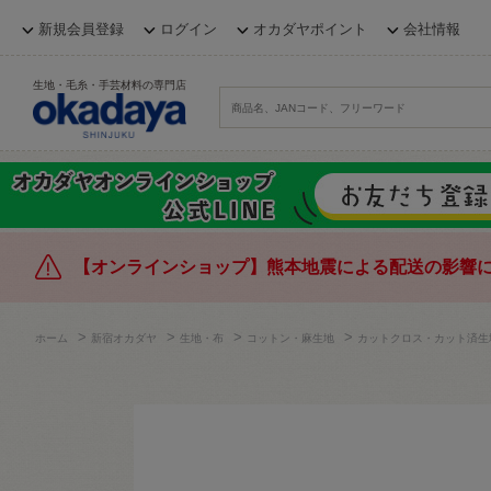
新規会員登録
ログイン
オカダヤポイント
会社情報
生地・毛糸・手芸材料の専門店
【オンラインショップ】熊本地震による配送の影響
>
>
>
>
ホーム
新宿オカダヤ
生地・布
コットン・麻生地
カットクロス・カット済生