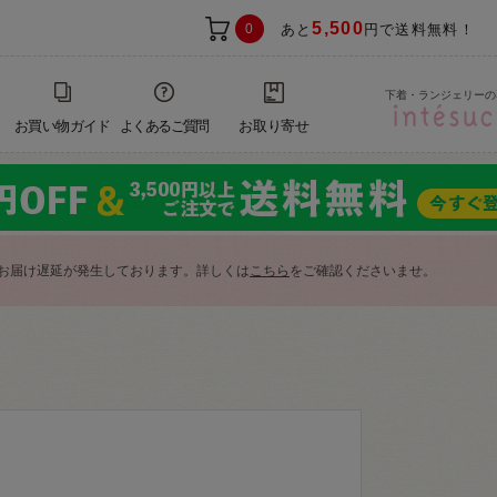
5,500
0
あと
円で送料無料！
下着・ランジェリーの
お買い物ガイド
よくあるご質問
お取り寄せ
お届け遅延が発生しております。詳しくは
こちら
をご確認くださいませ。