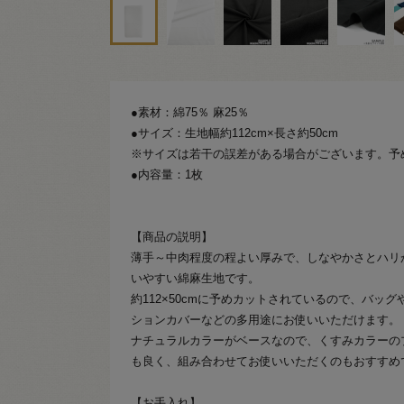
●素材：綿75％ 麻25％
●サイズ：生地幅約112cm×長さ約50cm
※サイズは若干の誤差がある場合がございます。予
●内容量：1枚
【商品の説明】
薄手～中肉程度の程よい厚みで、しなやかさとハリ
いやすい綿麻生地です。
約112×50cmに予めカットされているので、バッ
ションカバーなどの多用途にお使いいただけます。
ナチュラルカラーがベースなので、くすみカラーの
も良く、組み合わせてお使いいただくのもおすすめ
【お手入れ】