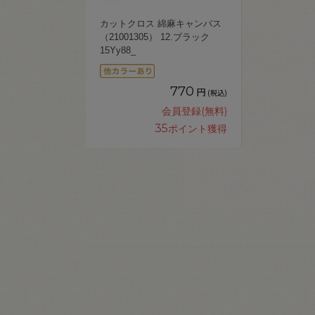
カットクロス 綿麻キャンバス
（21001305） 12.ブラック
15Yy88_
770
円
(税込)
会員登録(無料)
35
ポイント獲得