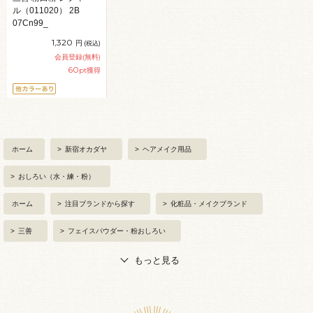
ル（011020） 2B
07Cn99_
1,320
円
(税込)
会員登録(無料)
60
pt獲得
ホーム
>
新宿オカダヤ
>
ヘアメイク用品
>
おしろい（水・練・粉）
ホーム
>
注目ブランドから探す
>
化粧品・メイクブランド
>
三善
>
フェイスパウダー・粉おしろい
もっと見る