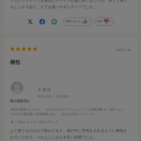
グログランテープを重ねたデザイン仕様に使いましたが、薄くて張り
もしっかりあり、とても扱いやすいテープでした。
参考になった
0
Like!
0
2025.5.29
梱包
ミヨコ
年代:
40代
性別:
女性
商品の用途
:ビジネス
オカダヤオンラインショップご利用回数
:4～5回くらい
オカダヤ実店舗ご利用経験
:あり
好きな手芸
:ソーイング
色：25mm
サイズ：233.ブラック
よく使うものなので助かります。袋の中に空気を入れるように梱包さ
れていたので、ぺたんこにならず良い状態でした。