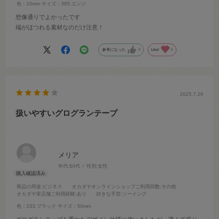
色：10mm
サイズ：385.エンジ
想像通りでよかったです
端がほつれる素材なのだけ注意！
参考になった
0
Like!
0
2025.7.26
扱いやすいグログランテープ
メリア
年代:
60代
性別:
女性
商品の用途
:ビジネス
オカダヤオンラインショップご利用回数
:その他
オカダヤ実店舗ご利用経験
:あり
好きな手芸
:ソーイング
色：233.ブラック
サイズ：50mm