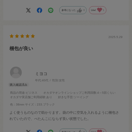
参考になった
0
Like!
1
2025.5.29
梱包が良い
ミヨコ
年代:
40代
性別:
女性
商品の用途
:ビジネス
オカダヤオンラインショップご利用回数
:4～5回くらい
オカダヤ実店舗ご利用経験
:あり
好きな手芸
:ソーイング
色：38mm
サイズ：233.ブラック
よく使うものなので助かります。袋の中に空気を入れるように梱包さ
れていたので、ぺたんこにならず良い状態でした。