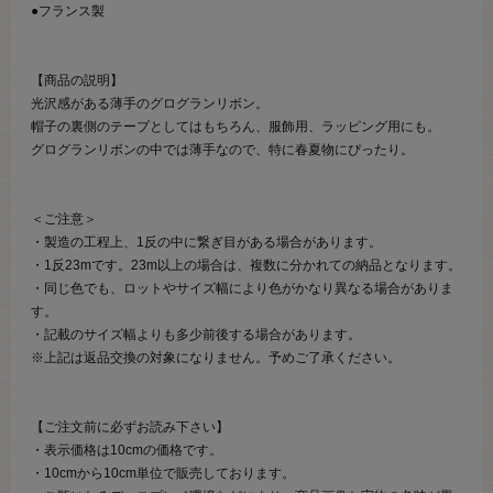
●フランス製
【商品の説明】
光沢感がある薄手のグログランリボン。
帽子の裏側のテープとしてはもちろん、服飾用、ラッピング用にも。
グログランリボンの中では薄手なので、特に春夏物にぴったり。
＜ご注意＞
・製造の工程上、1反の中に繋ぎ目がある場合があります。
・1反23mです。23m以上の場合は、複数に分かれての納品となります。
・同じ色でも、ロットやサイズ幅により色がかなり異なる場合がありま
す。
・記載のサイズ幅よりも多少前後する場合があります。
※上記は返品交換の対象になりません。予めご了承ください。
【ご注文前に必ずお読み下さい】
・表示価格は10cmの価格です。
・10cmから10cm単位で販売しております。