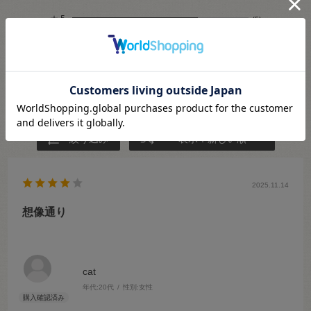
★
5
(5)
★
4
(2)
★
3
(0)
★
2
(0)
★
1
(0)
絞り込み
表示：新しい順
2025.11.14
想像通り
cat
年代:
20代
性別:
女性