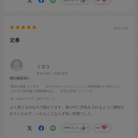
参考になった
0
Like!
0
2025.5.29
定番
ミヨコ
年代:
40代
性別:
女性
商品の用途
:ビジネス
オカダヤオンラインショップご利用回数
:4～5回くらい
オカダヤ実店舗ご利用経験
:あり
好きな手芸
:ソーイング
色：6mm
サイズ：233.ブラック
よく使うものなので助かります。袋の中に空気を入れるように梱包さ
れていたので、ぺたんこにならず良い状態でした。
参考になった
0
Like!
0