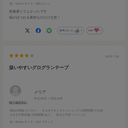
色：10mm
サイズ：385.エンジ
想像通りでよかったです
端がほつれる素材なのだけ注意！
参考になった
0
Like!
0
2025.7.26
扱いやすいグログランテープ
メリア
年代:
60代
性別:
女性
商品の用途
:ビジネス
オカダヤオンラインショップご利用回数
:その他
オカダヤ実店舗ご利用経験
:あり
好きな手芸
:ソーイング
色：50mm
サイズ：233.ブラック