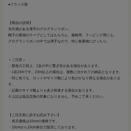
●フランス製
【商品の説明】
光沢感がある薄手のグログランリボン。
帽子の裏側のテープとしてはもちろん、服飾用、ラッピング用にも。
グログランリボンの中では薄手なので、特に春夏物にぴったり。
＜ご注意＞
・製造の工程上、1反の中に繋ぎ目がある場合があります。
・1反23mです。23m以上の場合は、複数に分かれての納品となります。
・同じ色でも、ロットやサイズ幅により色がかなり異なる場合がありま
す。
・記載のサイズ幅よりも多少前後する場合があります。
※上記は返品交換の対象になりません。予めご了承ください。
【ご注文前に必ずお読み下さい】
・表示価格は10cmの価格です。
・10cmから10cm単位で販売しております。