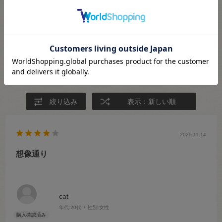
★
5
(5)
★
4
(2)
★
3
(0)
★
2
(0)
★
1
(0)
絞り込み
表示：新しい順
2025.11.14
想像通り
cat
年代:
20代
性別:
女性