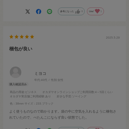
参考になった
0
Like!
1
2025.5.29
梱包が良い
ミヨコ
年代:
40代
性別:
女性
商品の用途
:ビジネス
オカダヤオンラインショップご利用回数
:4～5回くらい
オカダヤ実店舗ご利用経験
:あり
好きな手芸
:ソーイング
色：38mm
サイズ：233.ブラック
よく使うものなので助かります。袋の中に空気を入れるように梱包さ
れていたので、ぺたんこにならず良い状態でした。