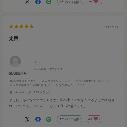
参考になった
0
Like!
0
2025.5.29
定番
ミヨコ
年代:
40代
性別:
女性
商品の用途
:ビジネス
オカダヤオンラインショップご利用回数
:4～5回くらい
オカダヤ実店舗ご利用経験
:あり
好きな手芸
:ソーイング
色：6mm
サイズ：233.ブラック
よく使うものなので助かります。袋の中に空気を入れるように梱包さ
れていたので、ぺたんこにならず良い状態でした。
参考になった
0
Like!
0