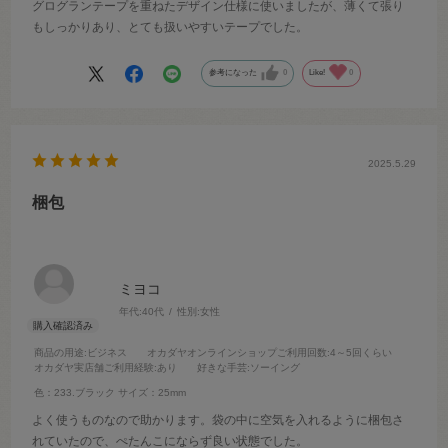
グログランテープを重ねたデザイン仕様に使いましたが、薄くて張り
もしっかりあり、とても扱いやすいテープでした。
参考になった
0
Like!
0
2025.5.29
梱包
ミヨコ
年代:
40代
性別:
女性
商品の用途
:ビジネス
オカダヤオンラインショップご利用回数
:4～5回くらい
オカダヤ実店舗ご利用経験
:あり
好きな手芸
:ソーイング
色：233.ブラック
サイズ：25mm
よく使うものなので助かります。袋の中に空気を入れるように梱包さ
れていたので、ぺたんこにならず良い状態でした。