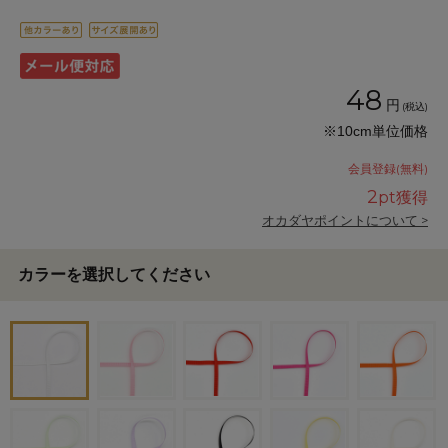
48
円
(税込)
※10cm単位価格
会員登録(無料)
2
pt獲得
オカダヤポイントについて >
カラーを選択してください