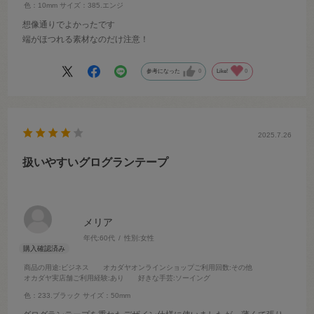
色：10mm
サイズ：385.エンジ
想像通りでよかったです
端がほつれる素材なのだけ注意！
参考になった
0
Like!
0
2025.7.26
扱いやすいグログランテープ
メリア
年代:
60代
性別:
女性
商品の用途
:ビジネス
オカダヤオンラインショップご利用回数
:その他
オカダヤ実店舗ご利用経験
:あり
好きな手芸
:ソーイング
色：233.ブラック
サイズ：50mm