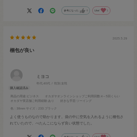
参考になった
0
Like!
1
2025.5.29
梱包が良い
ミヨコ
年代:
40代
性別:
女性
商品の用途
:ビジネス
オカダヤオンラインショップご利用回数
:4～5回くらい
オカダヤ実店舗ご利用経験
:あり
好きな手芸
:ソーイング
色：38mm
サイズ：233.ブラック
よく使うものなので助かります。袋の中に空気を入れるように梱包さ
れていたので、ぺたんこにならず良い状態でした。