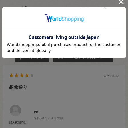
★
5
(5)
★
4
(2)
★
3
(0)
★
2
(0)
★
1
(0)
絞り込み
表示：新しい順
2025.11.14
想像通り
cat
年代:
20代
性別:
女性