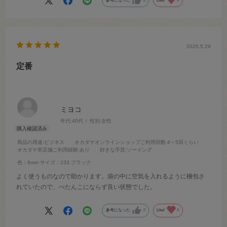
参考になった
0
Like!
0
2025.5.29
定番
ミヨコ
年代:
40代
性別:
女性
商品の用途
:ビジネス
オカダヤオンラインショップご利用回数
:4～5回くらい
オカダヤ実店舗ご利用経験
:あり
好きな手芸
:ソーイング
色：6mm
サイズ：233.ブラック
よく使うものなので助かります。袋の中に空気を入れるように梱包さ
れていたので、ぺたんこにならず良い状態でした。
参考になった
0
Like!
0