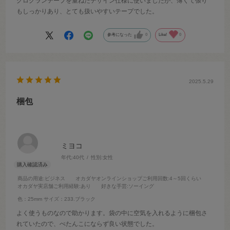
グログランテープを重ねたデザイン仕様に使いましたが、薄くて張り
もしっかりあり、とても扱いやすいテープでした。
参考になった
0
Like!
0
2025.5.29
梱包
ミヨコ
年代:
40代
性別:
女性
商品の用途
:ビジネス
オカダヤオンラインショップご利用回数
:4～5回くらい
オカダヤ実店舗ご利用経験
:あり
好きな手芸
:ソーイング
色：25mm
サイズ：233.ブラック
よく使うものなので助かります。袋の中に空気を入れるように梱包さ
れていたので、ぺたんこにならず良い状態でした。