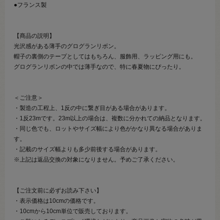
●フランス製
【商品の説明】
光沢感がある薄手のグログランリボン。
帽子の裏側のテープとしてはもちろん、服飾用、ラッピング用にも。
グログランリボンの中では薄手なので、特に春夏物にぴったり。
＜ご注意＞
・製造の工程上、1反の中に繋ぎ目がある場合があります。
・1反23mです。23m以上の場合は、複数に分かれての納品となります。
・同じ色でも、ロットやサイズ幅により色がかなり異なる場合がありま
す。
・記載のサイズ幅よりも多少前後する場合があります。
※上記は返品交換の対象になりません。予めご了承ください。
【ご注文前に必ずお読み下さい】
・表示価格は10cmの価格です。
・10cmから10cm単位で販売しております。