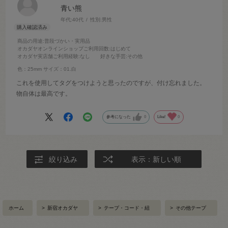
青い熊
年代:
40代
性別:
男性
商品の用途
:普段づかい・実用品
オカダヤオンラインショップご利用回数
:はじめて
オカダヤ実店舗ご利用経験
:なし
好きな手芸
:その他
色：25mm
サイズ：01.白
これを使用してタグをつけようと思ったのですが、付け忘れました。
物自体は最高です。
参考になった
0
Like!
0
絞り込み
表示：新しい順
ホーム
>
新宿オカダヤ
>
テープ・コード・紐
>
その他テープ