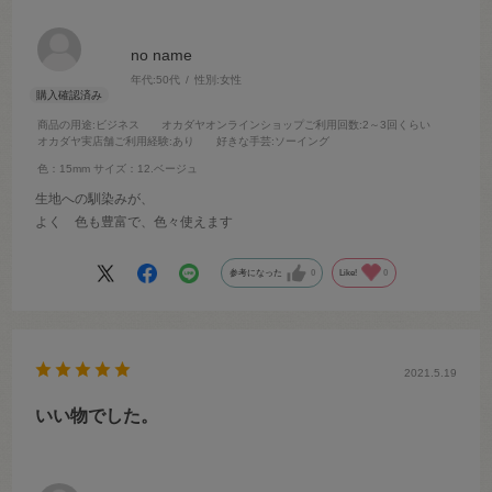
no name
年代:
50代
性別:
女性
商品の用途
:ビジネス
オカダヤオンラインショップご利用回数
:2～3回くらい
オカダヤ実店舗ご利用経験
:あり
好きな手芸
:ソーイング
色：15mm
サイズ：12.ベージュ
生地への馴染みが、
よく 色も豊富で、色々使えます
参考になった
0
Like!
0
2021.5.19
いい物でした。