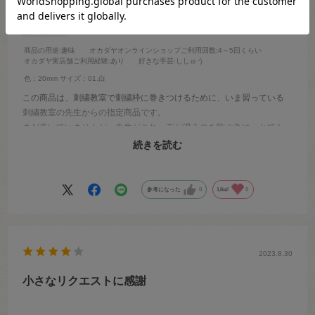
AmiAmi
年代:
60代
性別:
女性
商品の用途
:趣味
オカダヤオンラインショップご利用回数
:4～5回くらい
オカダヤ実店舗ご利用経験
:あり
好きな手芸
:ししゅう
色：20mm
サイズ：01.白
この商品は、刺繍教室で刺繍枠に巻きつけるために、いま習っている
刺繍教室の先生からの指定商品です。
まだ巻いていませんが、先生がこれ、布が滑るのを防ぐ為に…とても
良いとのご指名と言う訳で購入。おそらくとても良いのだと思いま
続きを読む
す。
参考になった
0
Like!
0
2023.8.30
小さなリクエストに感謝