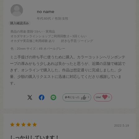
no name
年代:
60代
性別:
女性
商品の用途
:普段づかい・実用品
オカダヤオンラインショップご利用回数
:2～3回くらい
オカダヤ実店舗ご利用経験
:あり
好きな手芸
:ソーイング
色：20mm
サイズ：49.オパールグレー
ミニ手提げの持ち手に使うために購入。カラーコットンへリンボンテ
ープの厚みがもう少しあれば良かったと思うが、近隣の店舗で確認で
きず、オンラインで購入した。作品は想定通りに完成しました。少
量、少額の購入リクエストに迅速に対応してくださり感謝していま
す。
参考になった
0
Like!
0
2022.5.19
しっかりしています！