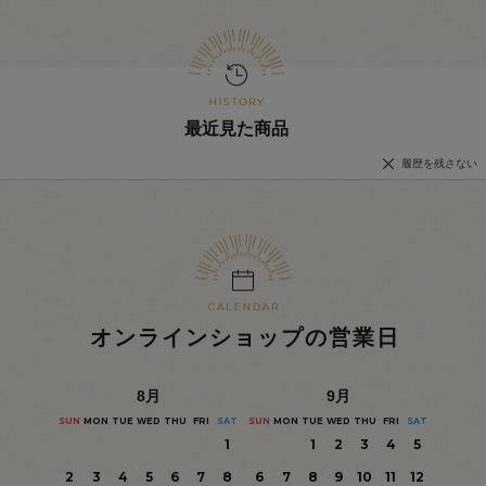
最近見た商品
履歴を残さない
オンラインショップの営業日
8
月
9
月
SUN
MON
TUE
WED
THU
FRI
SAT
SUN
MON
TUE
WED
THU
FRI
SAT
1
1
2
3
4
5
2
3
4
5
6
7
8
6
7
8
9
10
11
12