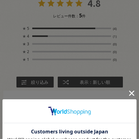
4.8
5
レビュー件数：
件
★
5
(4)
★
4
(1)
★
3
(0)
★
2
(0)
★
1
(0)
絞り込み
表示：新しい順
2024.1.8
コットンヘリンボンテープ