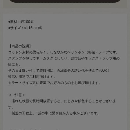
●素材：綿100％
●サイズ：約 15mm幅
【商品の説明】
コットン素材の柔らかく、しなやかなヘリンボン（杉綾）テープです。
スタンプを押してネームタグにしたり、結び紐やネックストラップ用の
紐にも。
そのまま縫い付けて装飾用に、直線部分の縫い代を挟んでもOK！
幅広い用途でご利用頂けます。
カラー・サイズ共に豊富でお好みのものをお選び頂けます。
＜ご注意＞
・濡れた状態で長時間放置すると、にじみや移色することがございま
す。
・製造の工程上、1反の中に繋ぎ目が入る事がございます。