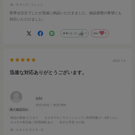
色：S
サイズ：7.レッド
取寄せ注文でしたが迅速に納品いただきました。納品形態の希望にも
対応いただけました。
参考になった
0
Like!
0
2025.7.3
迅速な対応ありがとうございます。
ichi
年代:
60代
性別:
男性
商品の用途
:ビジネス
オカダヤオンラインショップご利用回数
:2～3回くらい
オカダヤ実店舗ご利用経験
:あり
好きな手芸
:その他
色：1.キイロ
サイズ：S