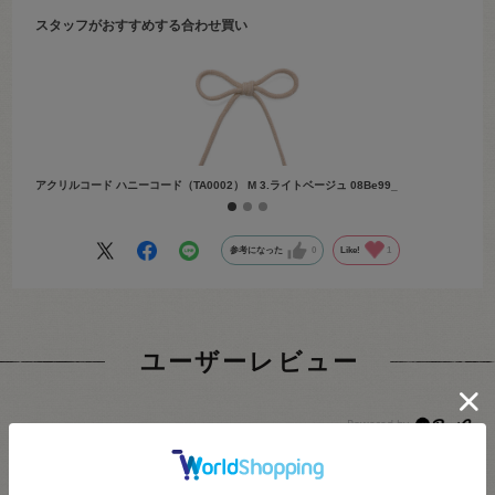
グにて作り方をご紹介しております。
スタッフがおすすめする合わせ買い
「オカダヤ ブログ お花のストラップ」で検索してみてください♪
アクリルコード ハニーコード（TA0002） M 3.ライトベージュ 08Be99_
アクリル
参考になった
0
Like!
1
ユーザーレビュー
4.7