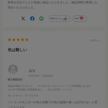
取寄せ注文でしたが迅速に納品いただきました。納品形態の希望にも
対応いただけました。
参考になった
0
Like!
0
2025.1.1
色は難しい
はな
年代:
60代
性別:
女性
商品の用途
:プレゼント
オカダヤオンラインショップご利用回数
:はじめて
オカダヤ実店舗ご利用経験
:あり
好きな手芸
:ソーイング
色：S
サイズ：27.ワカクサ
パソコンのモニターの色と肉眼での色の認識の違いは仕方がないと思
っております。