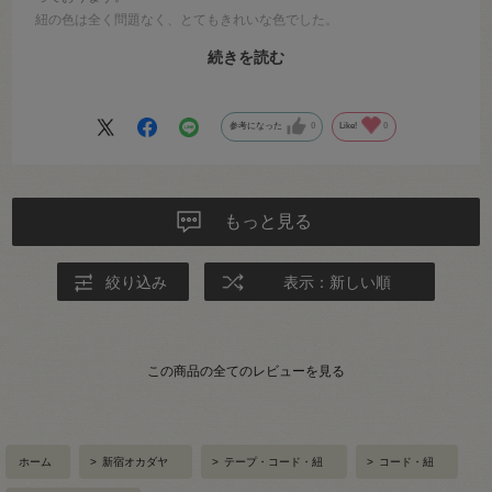
紐の色は全く問題なく、とてもきれいな色でした。
シーチングに関しては、2点が思っている色とは違っていましたが別の
続きを読む
ものに使うことにしました。
お店に出向いて肉眼で確認の上の購入であれば、問題なかったと思い
ますが、通販での布の購入は初めてでしたので、今後は、肉眼での色
参考になった
0
Like!
0
見本を参考にしてからにしたいと思います。
商品の品数も豊富で、今回の買い物もなんの問題なく迅速に対応して
頂きました。
もっと見る
ありがとうございました。
絞り込み
表示：新しい順
この商品の全てのレビューを見る
ホーム
>
新宿オカダヤ
>
テープ・コード・紐
>
コード・紐