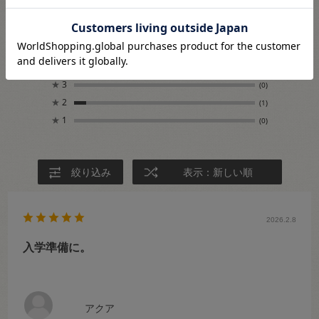
15
レビュー件数：
件
★
5
(12)
★
4
(2)
★
3
(0)
★
2
(1)
★
1
(0)
絞り込み
表示：新しい順
2026.2.8
入学準備に。
アクア