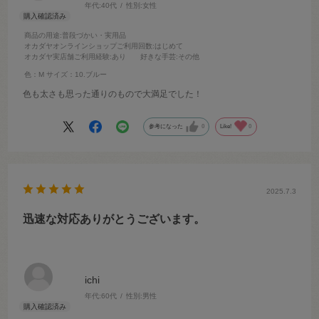
年代:
40代
性別:
女性
商品の用途
:普段づかい・実用品
オカダヤオンラインショップご利用回数
:はじめて
オカダヤ実店舗ご利用経験
:あり
好きな手芸
:その他
色：M
サイズ：10.ブルー
色も太さも思った通りのもので大満足でした！
参考になった
0
Like!
0
2025.7.3
迅速な対応ありがとうございます。
ichi
年代:
60代
性別:
男性