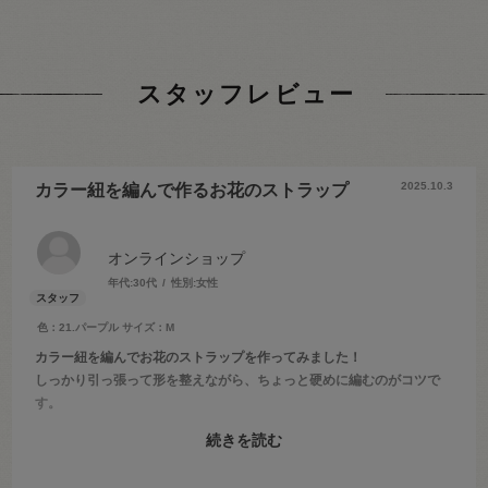
スタッフレビュー
2025.10.3
カラー紐を編んで作るお花のストラップ
オンラインショップ
年代:
30代
性別:
女性
色：21.パープル
サイズ：M
カラー紐を編んでお花のストラップを作ってみました！
しっかり引っ張って形を整えながら、ちょっと硬めに編むのがコツで
す。
カラーバリエーションも豊富なので、お好みのカラーで作って見てく
続きを読む
ださいね♪
2025年5月10日の新宿本店8F 洋裁道具・ミシン・ボタン売場のブロ