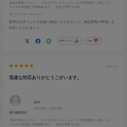
商品の用途
:イベント
オカダヤオンラインショップご利用回数
:2～3回くらい
オカダヤ実店舗ご利用経験
:あり
好きな手芸
:その他
色：S
サイズ：10.ブルー
取寄せ注文でしたが迅速に納品いただきました。納品形態の希望にも
対応いただけました。
参考になった
0
Like!
0
2025.7.3
迅速な対応ありがとうございます。
ichi
年代:
60代
性別:
男性
商品の用途
:ビジネス
オカダヤオンラインショップご利用回数
:2～3回くらい
オカダヤ実店舗ご利用経験
:あり
好きな手芸
:その他