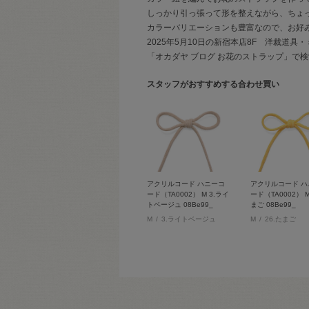
しっかり引っ張って形を整えながら、ちょ
カラーバリエーションも豊富なので、お好
2025年5月10日の新宿本店8F 洋裁道
「オカダヤ ブログ お花のストラップ」で
スタッフがおすすめする合わせ買い
アクリルコード ハニーコ
アクリルコード ハ
ード（TA0002） M 3.ライ
ード（TA0002） M
トベージュ 08Be99_
まご 08Be99_
M
3.ライトベージュ
M
26.たまご