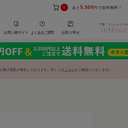
5,500
0
あと
円で送料無料！
下着・ランジェリーの
お買い物ガイド
よくあるご質問
お取り寄せ
お届け遅延が発生しております。詳しくは
こちら
をご確認くださいませ。