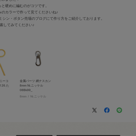
っと硬めに編むのがコツです。
みのカラーで作って見てくださいね♪
具・ミシン・ボタン売場のブログにて作り方をご紹介しております。
検索してみてください♪
ニーコ
金属パーツ 網ナスカン
 26.た
8mm Ni.ニッケル
08Bk99_
8mm
Ni.ニッケル