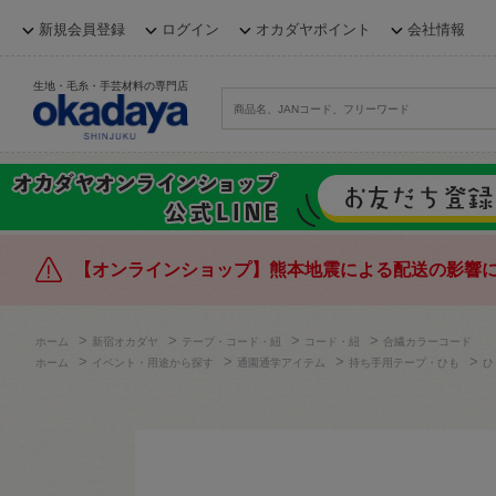
新規会員登録
ログイン
オカダヤポイント
会社情報
生地・毛糸・手芸材料の専門店
【オンラインショップ】熊本地震による配送の影響
>
>
>
>
ホーム
新宿オカダヤ
テープ・コード・紐
コード・紐
合繊カラーコード
>
>
>
>
ホーム
イベント・用途から探す
通園通学アイテム
持ち手用テープ・ひも
ひ