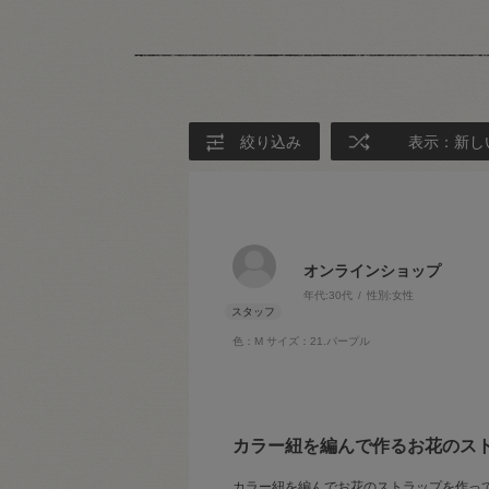
絞り込み
表示：新し
オンラインショップ
年代:
30代
性別:
女性
色：M
サイズ：21.パープル
カラー紐を編んで作るお花のス
カラー紐を編んでお花のストラップを作っ