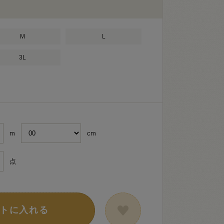
M
L
3L
m
cm
点
トに入れる