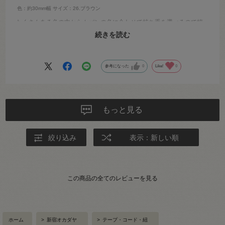
色：約30mm幅
サイズ：26.ブラウン
たくさんある色の中からカバンの色に合わせて持ち手を選べるので嬉
しいで
続きを読む
参考になった
0
Like!
0
もっと見る
絞り込み
表示：新しい順
この商品の全てのレビューを見る
ホーム
>
新宿オカダヤ
>
テープ・コード・紐