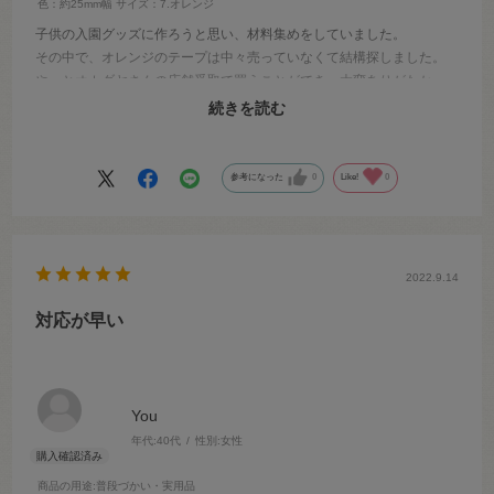
色：約25mm幅
サイズ：7.オレンジ
子供の入園グッズに作ろうと思い、材料集めをしていました。
その中で、オレンジのテープは中々売っていなくて結構探しました。
やっとオカダヤさんの店舗受取で買うことができ、大変ありがたかっ
たです。とってもビビッドなカラーで、パキッとしたオレンジでし
続きを読む
た。理想的な入園グッズに仕上がって嬉しいです。
参考になった
0
Like!
0
2022.9.14
対応が早い
You
年代:
40代
性別:
女性
商品の用途
:普段づかい・実用品