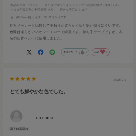
商品の用途
:イベント
オカダヤオンラインショップご利用回数
:2～3回くらい
オカダヤ実店舗ご利用経験
:あり
好きな手芸
:ししゅう
色：約25mm幅
サイズ：38.ネオンイエロー
他社メーカーと比較して手触りが柔らかく折り癖が残りにくいです。
色味は柔らかいネオンイエローで綺麗です。持ち手テープですが、衣
装の自作ベルトに使用しました。
参考になった
0
Like!
0
2025.2.2
とても鮮やかな色でした。
no name