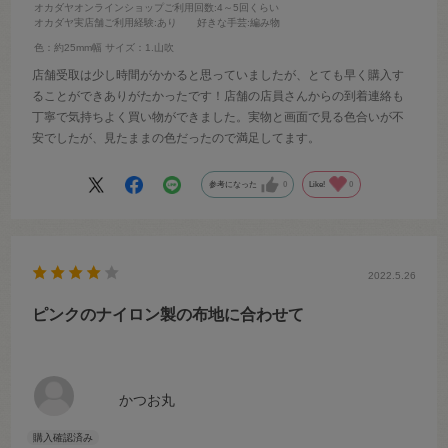
オカダヤオンラインショップご利用回数
:4～5回くらい
オカダヤ実店舗ご利用経験
:あり
好きな手芸
:編み物
色：約25mm幅
サイズ：1.山吹
店舗受取は少し時間がかかると思っていましたが、とても早く購入す
ることができありがたかったです！店舗の店員さんからの到着連絡も
丁寧で気持ちよく買い物ができました。実物と画面で見る色合いが不
安でしたが、見たままの色だったので満足してます。
参考になった
0
Like!
0
2022.5.26
ピンクのナイロン製の布地に合わせて
かつお丸