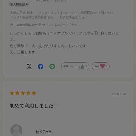
年代:
60代
性別:
女性
商品の用途
:趣味
オカダヤオンラインショップご利用回数
:4～5回くらい
オカダヤ実店舗ご利用経験
:あり
好きな手芸
:ししゅう
色：15mm幅/1.2mm厚
サイズ：12.ダークブラウン
しっかりしてて価格もリーズナブルでバックの持ち手に良く使いま
す。
色も素敵で、人にあげたりするのにもいいです。
又、活用します。
参考になった
0
Like!
0
2024.5.13
初めて利用しました！
MACHA