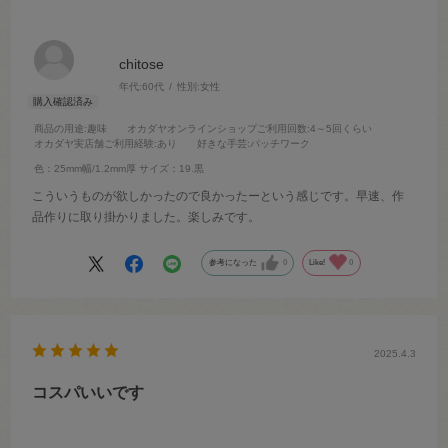
chitose
年代:
60代
性別:
女性
商品の用途
:趣味
オカダヤオンラインショップご利用回数
:4～5回くらい
オカダヤ実店舗ご利用経験
:あり
好きな手芸
:パッチワーク
色：25mm幅/1.2mm厚
サイズ：19.黒
こういうものが欲しかったので良かったーという感じです。早速、作
品作りに取り掛かりました。楽しみです。
参考になった
0
Like!
0
2025.4.3
コスパいいです