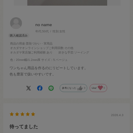
no name
年代:
50代
性別:
女性
商品の用途
:普段づかい・実用品
オカダヤオンラインショップご利用回数
:その他
オカダヤ実店舗ご利用経験
:あり
好きな手芸
:ソーイング
色：20mm幅/1.2mm厚
サイズ：5.ベージュ
ワンちゃん用品を作るのにリピートしています。
色も豊富で扱いやすいです。
参考になった
0
Like!
0
2026.4.3
待ってました