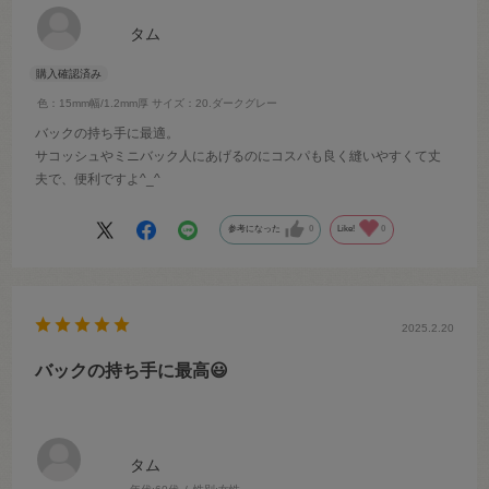
タム
色：15mm幅/1.2mm厚
サイズ：20.ダークグレー
バックの持ち手に最適。
サコッシュやミニバック人にあげるのにコスパも良く縫いやすくて丈
夫で、便利ですよ^_^
参考になった
0
Like!
0
2025.2.20
バックの持ち手に最高😃
タム