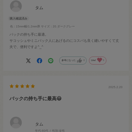
タム
色：15mm幅/1.2mm厚
サイズ：20.ダークグレー
バックの持ち手に最適。
サコッシュやミニバック人にあげるのにコスパも良く縫いやすくて丈
夫で、便利ですよ^_^
参考になった
0
Like!
0
2025.2.20
バックの持ち手に最高😃
タム
年代:
60代
性別:
女性