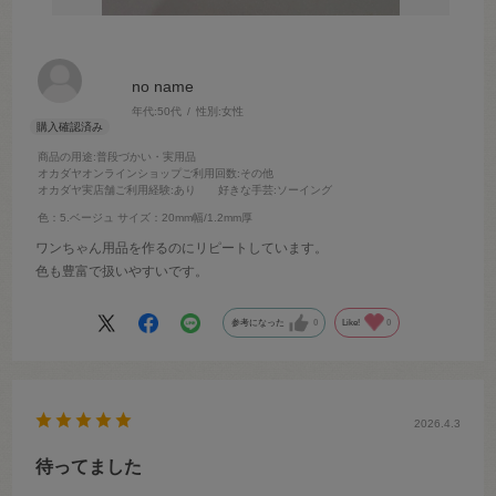
no name
年代:
50代
性別:
女性
商品の用途
:普段づかい・実用品
オカダヤオンラインショップご利用回数
:その他
オカダヤ実店舗ご利用経験
:あり
好きな手芸
:ソーイング
色：5.ベージュ
サイズ：20mm幅/1.2mm厚
ワンちゃん用品を作るのにリピートしています。
色も豊富で扱いやすいです。
参考になった
0
Like!
0
2026.4.3
待ってました