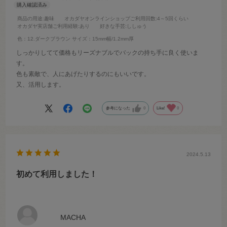
商品の用途
:趣味
オカダヤオンラインショップご利用回数
:4～5回くらい
オカダヤ実店舗ご利用経験
:あり
好きな手芸
:ししゅう
色：12.ダークブラウン
サイズ：15mm幅/1.2mm厚
しっかりしてて価格もリーズナブルでバックの持ち手に良く使いま
す。
色も素敵で、人にあげたりするのにもいいです。
又、活用します。
参考になった
0
Like!
0
2024.5.13
初めて利用しました！
MACHA