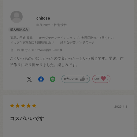
chitose
年代:
60代
性別:
女性
商品の用途
:趣味
オカダヤオンラインショップご利用回数
:4～5回くらい
オカダヤ実店舗ご利用経験
:あり
好きな手芸
:パッチワーク
色：19.黒
サイズ：25mm幅/1.2mm厚
こういうものが欲しかったので良かったーという感じです。早速、作
品作りに取り掛かりました。楽しみです。
参考になった
0
Like!
0
2025.4.3
コスパいいです