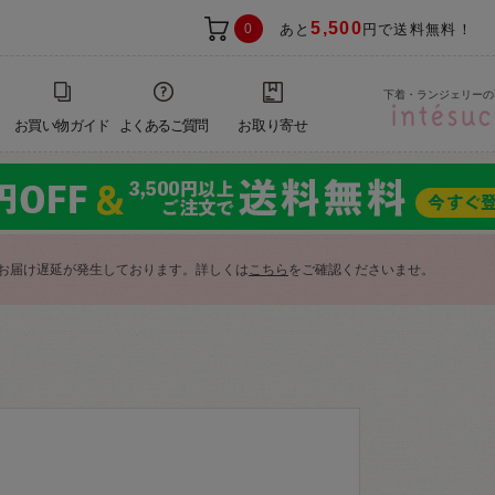
5,500
0
あと
円で送料無料！
下着・ランジェリーの
お買い物ガイド
よくあるご質問
お取り寄せ
お届け遅延が発生しております。詳しくは
こちら
をご確認くださいませ。