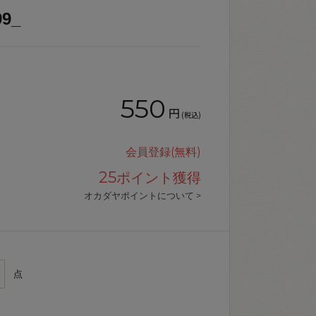
9_
550
円
(税込)
会員登録(無料)
25
ポイント獲得
オカダヤポイントについて >
点