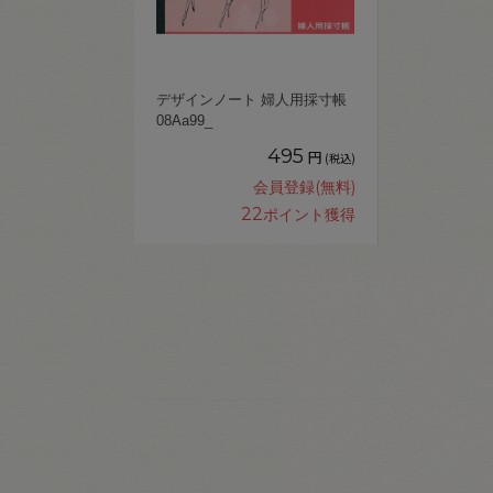
デザインノート 婦人用採寸帳
08Aa99_
495
円
(税込)
会員登録(無料)
22
ポイント獲得