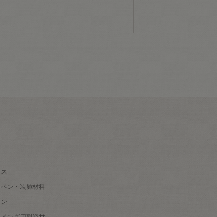
ース
ッペン・装飾材料
タン
ーイング用副資材