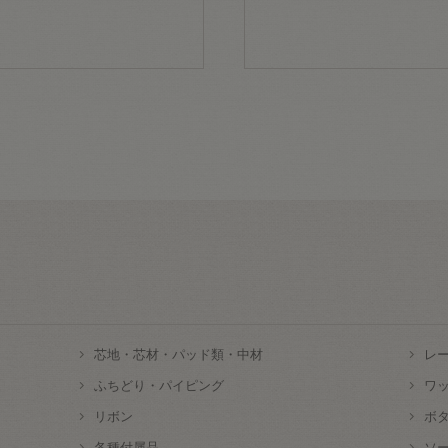
芯地・芯材・パッド類・中材
レ
ふちどり・パイピング
ワ
リボン
ボ
各種付属品
ソ