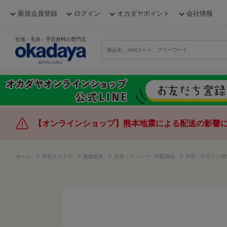
新規会員登録
ログイン
オカダヤポイント
会社情報
生地・毛糸・手芸材料の専門店
【オンラインショップ】熊本地震による配送の影響
>
>
>
>
ホーム
新宿オカダヤ
裁縫道具
定規・メジャー・作図用品
作図・デザイン関