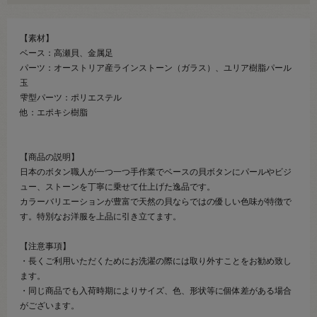
【素材】
ベース：高瀬貝、金属足
パーツ：オーストリア産ラインストーン（ガラス）、ユリア樹脂パール
玉
雫型パーツ：ポリエステル
他：エポキシ樹脂
【商品の説明】
日本のボタン職人が一つ一つ手作業でベースの貝ボタンにパールやビジ
ュー、ストーンを丁寧に乗せて仕上げた逸品です。
カラーバリエーションが豊富で天然の貝ならではの優しい色味が特徴で
す。特別なお洋服を上品に引き立てます。
【注意事項】
・長くご利用いただくためにお洗濯の際には取り外すことをお勧め致し
ます。
・同じ商品でも入荷時期によりサイズ、色、形状等に個体差がある場合
がございます。