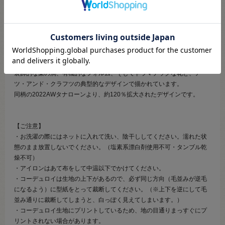
畝（うね）幅が細く、ふんわり柔らかな手触りの、薄手コーデュロイな
ので比較的縫いやすい生地です。
秋冬用のスカートやワンピース、アウターなどのお洋服から雑貨など
様々な用途でお使いいただけます。
Finesse Hall（フィネス・ホール）
装飾的な葉の渦、有機的なフォルム、そしてドラマチックな花と、アー
ツ・アンド・クラフツの典型的なデザインで描かれています。
同柄の2022AWタナローンより、約120％拡大されたデザインです。
【ご注意】
・お洗濯の際にはネットに入れて洗い、陰干ししてください。濡れた状
態のまま放置しないでください。（塩素系漂白剤使用不可・タンブル乾
燥不可）
・アイロンはあて布をして中温以下でかけてください。
・コーデュロイは生地の上下があるので、必ず同じ方向（毛並みが逆毛
になるよう）に型紙をとって裁断してください。（※上下を逆にして毛
並み通りに裁断してしまうと、白っぽく見えてしまいます。）
・コーデュロイ生地にプリントしているため、地の目通りまっすぐにプ
リントされない場合があります。